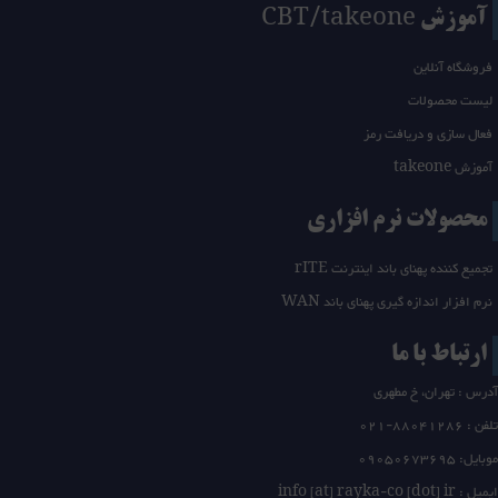
آموزش CBT/takeone
فروشگاه آنلاین
لیست محصولات
فعال سازی و دریافت رمز
آموزش takeone
محصولات نرم افزاری
تجمیع کننده پهنای باند اینترنت rITE
نرم افزار اندازه گیری پهنای باند WAN
ارتباط با ما
آدرس : تهران، خ مطهری
تلفن :
21-88041286
0
موبایل: 09050673695
ایمیل : info [at] rayka-co [dot] ir