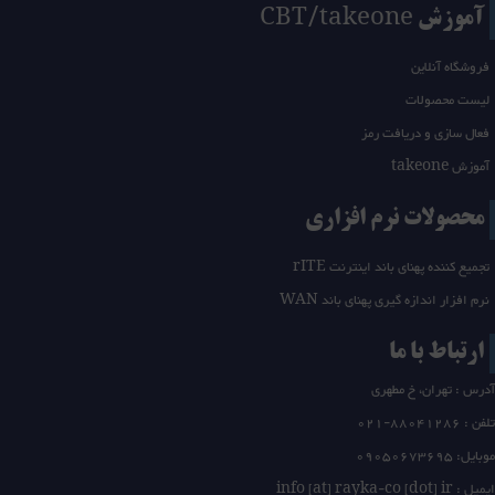
آموزش CBT/takeone
فروشگاه آنلاین
لیست محصولات
فعال سازی و دریافت رمز
آموزش takeone
محصولات نرم افزاری
تجمیع کننده پهنای باند اینترنت rITE
نرم افزار اندازه گیری پهنای باند WAN
ارتباط با ما
آدرس : تهران، خ مطهری
تلفن :
21-88041286
0
موبایل: 09050673695
ایمیل : info [at] rayka-co [dot] ir