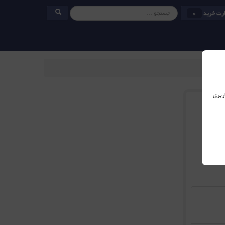
رت خرید
0
ربری