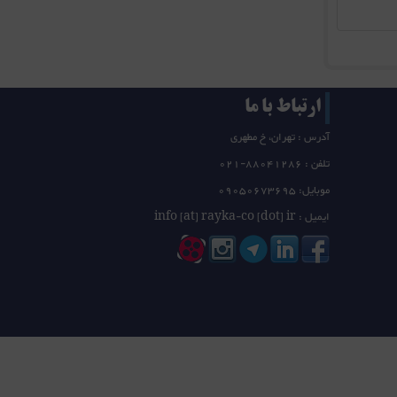
ارتباط با ما
آدرس : تهران، خ مطهری
تلفن :
21-88041286
0
موبایل: 09050673695
ایمیل : info [at] rayka-co [dot] ir