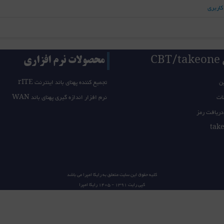
کاربری
CB
محصولات نرم افزاری
ن
تجمیع کننده پهنای باند اینترنت rITE
ات
نرم افزار اندازه گیری پهنای باند WAN
دریافت رمز
کلیه حقوق این سایت متعلق به
رایکا امپرا
می باشد
کپی رایت 1391 - 1405
رایکا امپرا