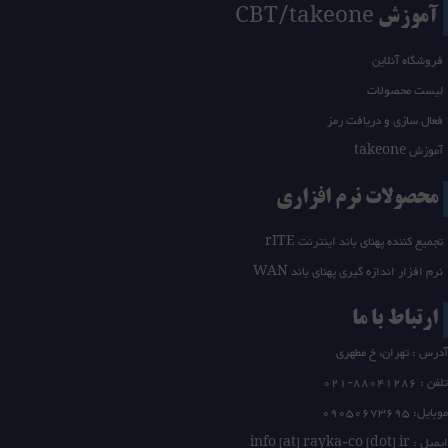
آموزش CBT/takeone
فروشگاه آنلاین
لیست محصولات
فعال سازی و دریافت رمز
آموزش takeone
محصولات نرم افزاری
تجمیع کننده پهنای باند اینترنت rITE
نرم افزار اندازه گیری پهنای باند WAN
ارتباط با ما
آدرس : تهران، خ مطهری
تلفن :
21-88041286
0
موبایل: 09050673695
ایمیل : info [at] rayka-co [dot] ir