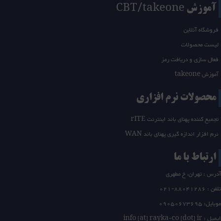
آموزش CBT/takeone
فروشگاه آنلاین
لیست محصولات
فعال سازی و دریافت رمز
آموزش takeone
محصولات نرم افزاری
تجمیع کننده پهنای باند اینترنت rITE
نرم افزار اندازه گیری پهنای باند WAN
ارتباط با ما
آدرس : تهران، خ مطهری
تلفن :
21-88041286
0
موبایل: 09050673695
ایمیل : info [at] rayka-co [dot] ir