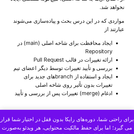
تغییرات Pull request
نخواهد شد.
​۲۵. اجرای GitHub Workflow روی سیستم محلی با Self-
Hosted Runner
مواردی که در این درس بحث و پیاده‌سازی می‌شوند
عبارتند از
ایجاد محافظت برای شاخه اصلی (main) در
Repository
ارائه تغییرات در قالب Pull Request
بررسی و تأیید تغییرات توسط دیگر اعضای تیم
ایجاد و استفاده از branchهای جدید برای
تغییرات بدون تأثیر روی شاخه اصلی
ادغام (merge) تغییرات پس از بررسی و تأیید
برای راحتی شما، دوره‌های رایکا بدون قفل در اختیار شما قرار
قبلی
بعدی
درس را کامل کنید
می گیرد؛ اما برای حفظ مالکیت محتوایی، هر ویدئو به‌صورت