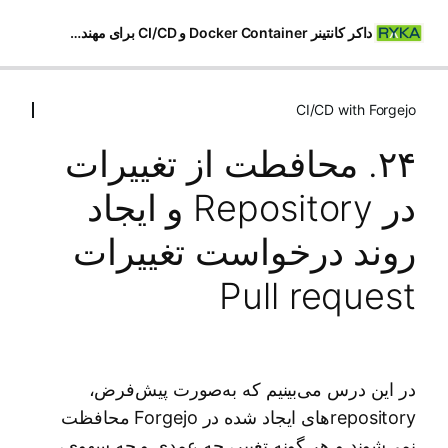
داکر کانتینر Docker Container و CI/CD برای مهندسین شبکه
CI/CD with Forgejo
داکر کانتینر Docker Container
10 درس
​۲۴. محافطت از تغییرات
CI/CD with Forgejo
در Repository و ایجاد
۱۱. ساخت و مدیریت محیط‌های چند Container با Docker
Compose
روند درخواست تغییرات
۱۲. معماری و نصب Forgejo – بخش اول
Pull request
​۱۳. نصب و پیکربندی Nginx به عنوان reverse proxy برای
Forgejo ​
​۱۴. نصب و پیکربندی Forgejo Runner
در این درس می‌بینیم که به‌صورت پیش‌فرض،
۱۵. آشنایی عملی با Runner Labels در Forgejo
repositoryهای ایجاد شده در Forgejo محافظت
نمی‌شوند و هر گونه تغییر، چه عمدی و چه سهوی،