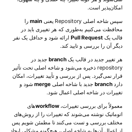
۱۶. آشنایی عملی با Self-Hosted Runner و Runner Labels در
GitHub
امکان‌پذیر است.
۱۷. آشنایی با Workflow در Forgejo (پایه‌ی CI/CD برای
سپس شاخه اصلی Repository یعنی
main
را
مهندسی شبکه)
محافظت می‌کنیم به‌طوری که هر تغییری باید در
۱۸. انواع Trigger در Workflowهای Forgejo
قالب یک
Pull Request
ارائه شود و حداقل یک نفر
دیگر آن را بررسی و تایید کند.
۱۹. مثال واقعی Forgejo Workflow: خودکارسازی Backup از
دستگاه‌های شبکه
هر تغییر جدید در قالب یک
branch
جدید در
​۲۰. مفهوم و پیاده سازی Artifacts در CI/CD​ و مقایسه آن با
repository ذخیره می‌شود و شاخه اصلی تحت تأثیر
commit​
قرار نمی‌گیرد. پس از بررسی و تأیید تغییرات، امکان
​۲۱. مفاهیم و پیاده سازی Inputs, Variable و Secrets در
دارد
branch
جدید با شاخه اصلی
merge
شود و
Forgejo
تغییرات در شاخه اصلی اعمال شود.
​۲۲. ایجاد اتوماتیک Docker Image برای هر پروژه از طریق
Workflow​
معمولاً برای بررسی تغییرات،
workflow
های
اتوماتیک نوشته می‌شوند که تغییرات را از روش‌های
​۲۳. اجرای Forgejo Workflow با Docker Image سفارشی​
مختلف بررسی و تست می‌کنند تا مطمئن شویم پس
​۲۴. محافطت از تغییرات در Repository و ایجاد روند درخواست
از اعمال آن‌ها به شاخه اصلی، هیچ‌گونه مشکلی ایجاد