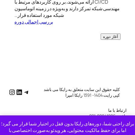
CI/CD ارائه می‌شوند، بر روی کاربردهای مرتبط با
مهندسی شبکه تمرکز دارند و به‌ویژه در زمینه اتوماسیون
شبکه مورد استفاده قرار…
بررسی اجمالی دوره
آغاز دوره
کلیه حقوق این سایت متعلق به رایکا می باشد
katg/
raykatg/
me/raykatg
کپی رایت 1404- 1391 رایکا امپرا
ارتباط با ما
تلفن : 88041286-021
موبایل: 09050673695
برای راحتی شما، دوره‌های رایکا بدون قفل در اختیار شما قرار می گیرد؛
ایمیل : info [at] rayka-co [dot] ir
اما برای حفظ مالکیت محتوایی، هر ویدئو به‌صورت اختصاصی با
دسترسی به سفارش ها و تیکت های سایت قدیمی
اینجا