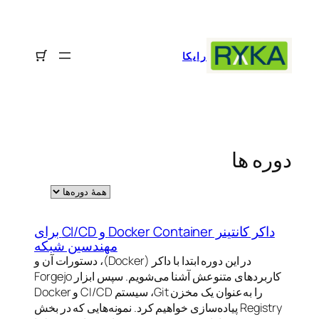
رفتن
به
محتوا
رایکا
دوره ها
داکر کانتینر Docker Container و CI/CD برای
مهندسین شبکه
در این دوره ابتدا با داکر (Docker)، دستورات آن و
کاربردهای متنوعش آشنا می‌شویم. سپس ابزار Forgejo
را به‌عنوان یک مخزن Git، سیستم CI/CD و Docker
Registry پیاده‌سازی خواهیم کرد. نمونه‌هایی که در بخش