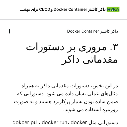
داکر کانتینر Docker Container و CI/CD برای مهندسین شبکه
داکر کانتینر Docker Container
داکر کانتینر Docker Container
۳. مروری بر دستورات
1. معرفی عملی داکر Docker و CI/CD برای مهندسین شبکه
مقدماتی داکر
۲. نصب داکر Docker و ایجاد اولین Container
۳. مروری بر دستورات مقدماتی داکر
۴. بررسی انواع شبکه‌ها و کاربرد آنها در داکر کانتینر
در این بخش، دستورات مقدماتی داکر به همراه
۵. انواع روش های Persistent Volume در داکر کانتینر
مثال‌های عملی نشان داده می شود. دستوراتی که
ضمن ساده بودن بسیار پرکاربرد هستند و به صورت
۶. Environment Variables در داکر کانتینر
روزمره استفاده می شوند.
۷. ساخت داکر ایمیج های اختصاصی با استفاده از Dockerfile
دستوراتی مثل dokcer pull، docker run، docker