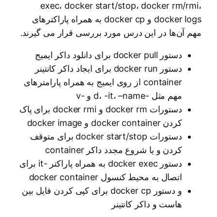
۸. ساخت Docker Image برای یک برنامه مبتنی بر وب و پایتون
exec، docker start/stop، docker rm/rmi،
با Dockerfile
docker logs و docker cp به همراه پاراکترهای
۹. معرفی و پیاده سازی انواع Restart Policies در Docker
مهم آن‌ها در این درس مورد بررسی قرار می گیرند.
Container
دستور docker pull برای دانلود داکر ایمیج
۱۰. چکونگی در حال اجرا نکه داشتن Docker Container
دستور docker run برای ایجاد داکر کانتینر
CI/CD with Forgejo
container از روی ایمیج به همراه پارامترهای
15 درس
مهم مثل -d، -it، –name و -v
دستورات docker rm و docker rmi برای پاک
کردن docker container و docker image
دستورات docker start/stop برای متوقف
کردن و یا شروع مجدد داکر container
دستور docker exec به همراه پاراکتر -it برای
اتصال به محیط کنسول docker container
و دستور docker cp برای کپی کردن فایل بین
هاست و داکر کانتینر