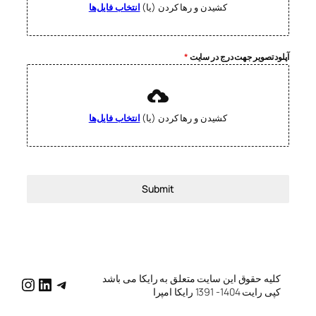
کشیدن و رها کردن (یا)
انتخاب فایل‌ها
آپلود تصویر جهت درج در سایت
*
کشیدن و رها کردن (یا)
انتخاب فایل‌ها
Submit
کلیه حقوق این سایت متعلق به رایکا می باشد
katg/
raykatg/
me/raykatg
کپی رایت 1404- 1391 رایکا امپرا