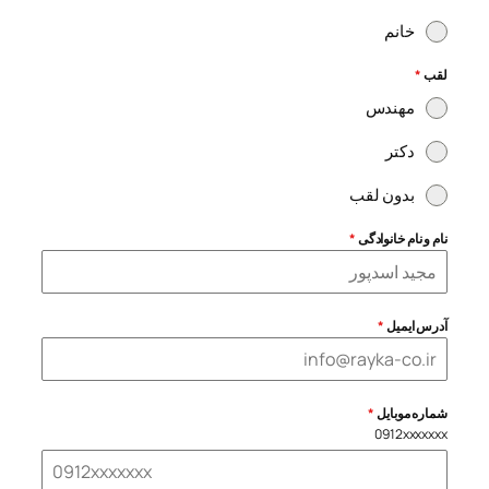
خانم
لقب
*
مهندس
دکتر
بدون لقب
نام و نام خانوادگی
*
آدرس ایمیل
*
شماره موبایل
*
0912xxxxxxx