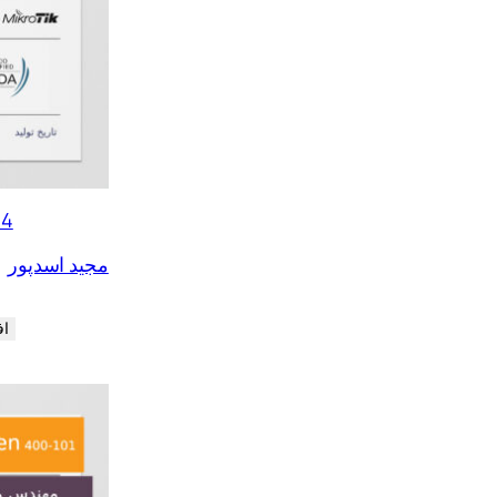
ل
ل
64
مجید اسدپور
اف