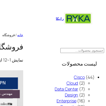
رفتن
به
محتوا
رایکا
خانه
/ فروشگاه
فروشگا
ج
س
نمایش 1–12 از 86 نتیجه
ت
لیست محصولات
ج
و
4
Cisco
44
2
4
Cloud
2
م
7
م
Data Center
7
ح
م
2
ح
Design
2
ص
1
م
ح
ص
Enterprise
16