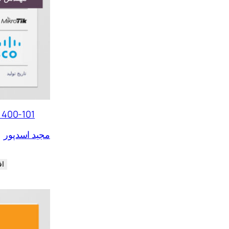
 400-101
مجید اسدپور
اف