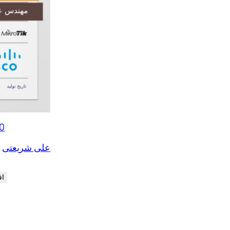
0
علی شریعتی
اف