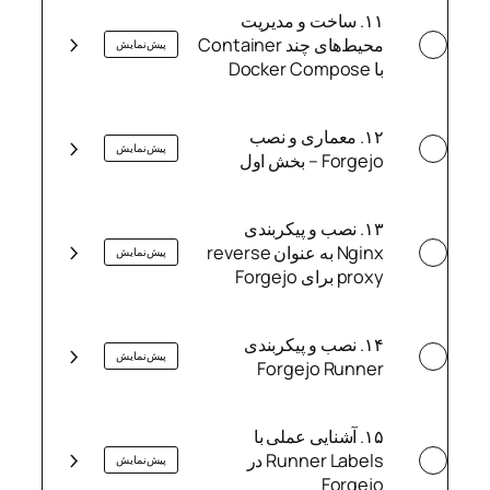
۱۱. ساخت و مدیریت
محیط‌های چند Container
پیش‌نمایش
با Docker Compose
۱۲. معماری و نصب
پیش‌نمایش
Forgejo – بخش اول
​۱۳. نصب و پیکربندی
Nginx به عنوان reverse
پیش‌نمایش
proxy برای Forgejo ​
​۱۴. نصب و پیکربندی
پیش‌نمایش
Forgejo Runner
۱۵. آشنایی عملی با
Runner Labels در
پیش‌نمایش
Forgejo