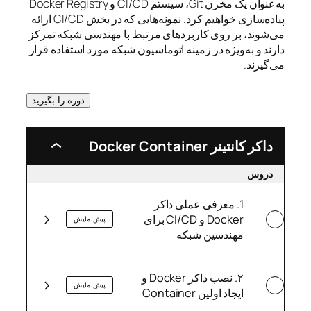
به‌عنوان یک مخزن Git، سیستم CI/CD و Docker Registry
پیاده‌سازی خواهیم کرد. نمونه‌هایی که در بخش CI/CD ارائه
می‌شوند، بر روی کاربردهای مرتبط با مهندسی شبکه تمرکز
دارند و به‌ویژه در زمینه اتوماسیون شبکه مورد استفاده قرار
می‌گیرند.
دوره را بگیرید
داکر کانتینر Docker Container
داکر
کانتینر
Docker
دروس
Container
1. معرفی عملی داکر
Docker و CI/CD برای
پیش‌نمایش
مهندسین شبکه
۲. نصب داکر Docker و
پیش‌نمایش
ایجاد اولین Container