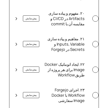
​۲۰. مفهوم و پیاده سازی
Artifacts در CI/CD​ و
پیش‌نمایش
مقایسه آن با commit​
​۲۱. مفاهیم و پیاده سازی
Inputs, Variable و
پیش‌نمایش
Secrets در Forgejo
​۲۲. ایجاد اتوماتیک Docker
Image برای هر پروژه از
پیش‌نمایش
طریق Workflow​
​۲۳. اجرای Forgejo
Workflow با Docker
پیش‌نمایش
Image سفارشی​