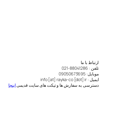
ارتباط با ما
تلفن : 88041286-021
https://www.instagram.com/r
https://www.linkedin.com/i
https://
موبایل: 09050673695
ایمیل : info [at] rayka-co [dot] ir
دسترسی به سفارش ها و تیکت های سایت قدیمی
اینجا