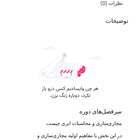
نظرات (0)
ی
P
توضیحات
r
i
v
a
t
e
C
l
o
u
d
ب
ا
O
سرفصل‌های دوره
p
e
مجازی‌سازی و محاسبات ابری چیست
n
در این بخش با مفاهیم اولیه مجازی‌سازی و
S