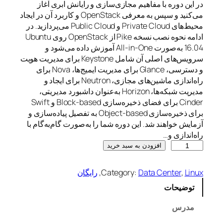
در این دوره با مفاهیم مجازی‌سازی و رایانش ابری آغاز
می‌کنید و سپس به معرفی OpenStack و کاربرد آن در ایجاد
محیط‌های Private Cloud و Public Cloud می‌پردازید. در
ادامه نحوه نصب نسخه Pike از OpenStack روی Ubuntu
16.04 به‌صورت All-in-One آموزش داده می‌شود و
سرویس‌های اصلی آن شامل Keystone برای مدیریت هویت
و دسترسی، Glance برای مدیریت ایمیج‌ها، Nova برای
راه‌اندازی ماشین‌های مجازی، Neutron برای ایجاد و
مدیریت شبکه‌ها، Horizon به‌عنوان داشبورد مدیریتی،
Cinder برای فضای ذخیره‌سازی Block-based و Swift
برای ذخیره‌سازی Object-based به تفصیل پیاده‌سازی و
آزمایش خواهند شد. این دوره شما را به‌صورت گام‌به‌گام با
راه‌اندازی و…
ر
افزودن به سبد خرید
ا
ه
Linux
, 
Data Center
Category:
, 
رایگان
ا
توضیحات
ن
د
مدرس
ا
ز