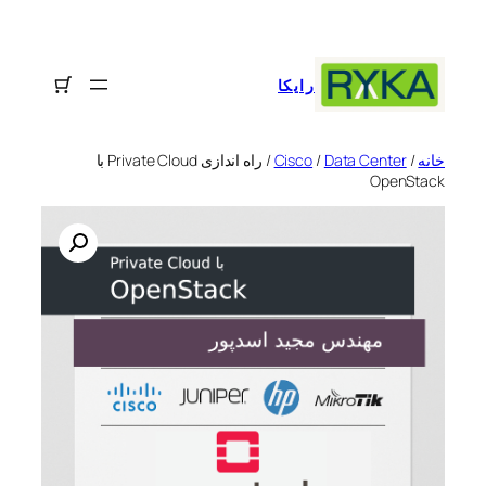
رفتن
به
محتوا
رایکا
خانه
/
Data Center
/
Cisco
/ راه اندازی Private Cloud با
OpenStack