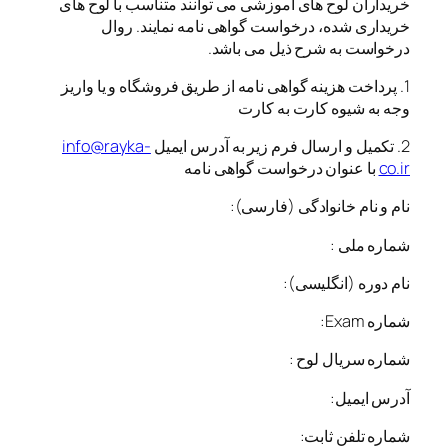
خریداران لوح های آموزشی می توانند متناسب با لوح های
ل
خریداری شده، درخواست گواهی نامه نمایند. روال
ا
درخواست به شرح ذیل می باشد.
ت
آ
1. پرداخت هزینه گواهی نامه از طریق فروشگاه و یا واریز
م
وجه به شیوه کارت به کارت
و
ز
2. تکمیل و ارسال فرم زیر به آدرس ایمیل
info@rayka-
ش
co.ir
با عنوان درخواست گواهی نامه
ی
نام و نام خانوادگی (فارسی):
ر
ا
شماره ملی :
ی
ک
نام دوره (انگلیسی):
ا
ع
شماره Exam:
د
شماره سریال لوح :
د
آدرس ایمیل:
شماره تلفن ثابت: