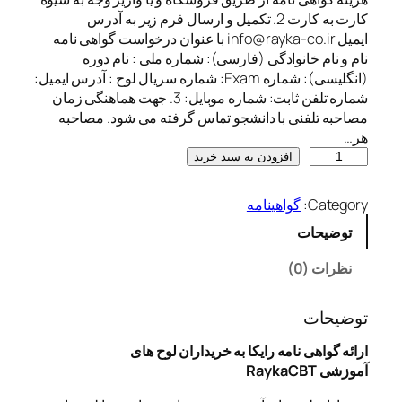
کارت به کارت 2. تکمیل و ارسال فرم زیر به آدرس
ایمیل info@rayka-co.ir با عنوان درخواست گواهی نامه
نام و نام خانوادگی (فارسی): شماره ملی : نام دوره
(انگلیسی): شماره Exam: شماره سریال لوح : آدرس ایمیل:
شماره تلفن ثابت: شماره موبایل: 3. جهت هماهنگی زمان
مصاحبه تلفنی با دانشجو تماس گرفته می شود. مصاحبه
هر…
گ
افزودن به سبد خرید
و
ا
Category:
گواهینامه
ه
توضیحات
ی
ن
نظرات (0)
ا
م
ه
توضیحات
م
ارائه گواهی نامه رایکا به خریداران لوح های
ح
آموزشی
RaykaCBT
ص
و