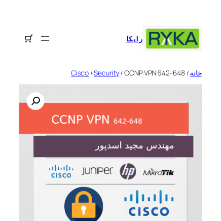
رفتن
به
محتوا
رایکا
خانه
/
/ CCNP VPN 642-648
Security
/
Cisco