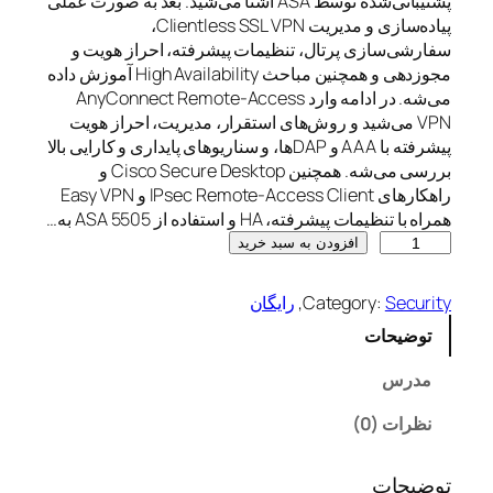
پشتیبانی‌شده توسط ASA آشنا می‌شید. بعد به صورت عملی
پیاده‌سازی و مدیریت Clientless SSL VPN،
سفارشی‌سازی پرتال، تنظیمات پیشرفته، احراز هویت و
مجوزدهی و همچنین مباحث High Availability آموزش داده
می‌شه. در ادامه وارد AnyConnect Remote-Access
VPN می‌شید و روش‌های استقرار، مدیریت، احراز هویت
پیشرفته با AAA و DAPها، و سناریوهای پایداری و کارایی بالا
بررسی می‌شه. همچنین Cisco Secure Desktop و
راهکارهای IPsec Remote-Access Client و Easy VPN
همراه با تنظیمات پیشرفته، HA و استفاده از ASA 5505 به…
C
افزودن به سبد خرید
C
N
Security
Category:
, 
رایگان
P
توضیحات
V
P
مدرس
N
6
نظرات (0)
4
2
توضیحات
-