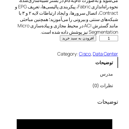
می‌شوید و به‌صورت گام‌به‌گام در بستر شبیه‌سازی‌شده،
نحوه راه‌اندازی Fabric، پیکربندی پالیسی‌ها، تعریف EPG و
Contract، اتصال سرورها، و ایجاد ارتباطات لایه ۲ و ۳ با
شبکه‌های سنتی و بیرونی را می‌آموزید؛ همچنین مباحثی
مانند گسترش ACI در محیط مجازی و پیاده‌سازی Micro
Segmentation نیز پوشش داده شده است.
C
افزودن به سبد خرید
i
s
Category:
Cisco
, 
Data Center
c
توضیحات
o
A
مدرس
C
I
نظرات (0)
F
u
توضیحات
n
d
a
m
e