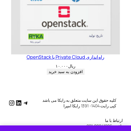
راه اندازی Private Cloud با OpenStack
ریال
۱۰.۰۰۰
افزودن به سبد خرید
کلیه حقوق این سایت متعلق به رایکا می باشد
katg/
raykatg/
me/raykatg
کپی رایت 1404- 1391 رایکا امپرا
ارتباط با ما
تلفن : 88041286-021