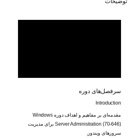
توضیحات
v
e
r
A
d
m
i
n
i
s
t
r
a
t
سرفصل‌های دوره
i
o
Introduction
n
مقدمه‌ای بر مفاهیم و اهداف دوره Windows
7
0
Server Administration (70-646) برای مدیریت
-
سرورهای ویندوز.
6