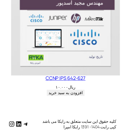
CCNP IPS 642-627
ریال
۱۰.۰۰۰
افزودن به سبد خرید
کلیه حقوق این سایت متعلق به رایکا می باشد
katg/
raykatg/
me/raykatg
کپی رایت 1404- 1391 رایکا امپرا