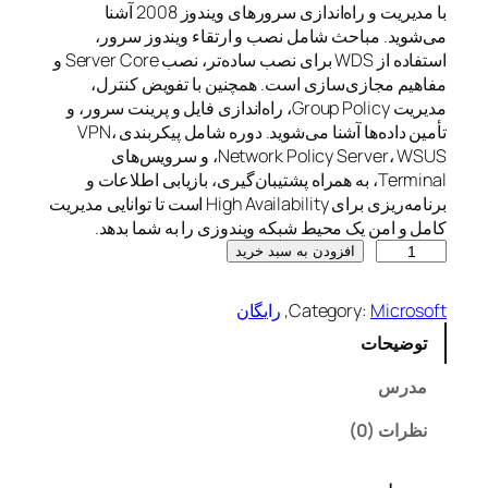
با مدیریت و راه‌اندازی سرورهای ویندوز 2008 آشنا
می‌شوید. مباحث شامل نصب و ارتقاء ویندوز سرور،
استفاده از WDS برای نصب ساده‌تر، نصب Server Core و
مفاهیم مجازی‌سازی است. همچنین با تفویض کنترل،
مدیریت Group Policy، راه‌اندازی فایل و پرینت سرور، و
تأمین داده‌ها آشنا می‌شوید. دوره شامل پیکربندی VPN،
Network Policy Server، WSUS، و سرویس‌های
Terminal، به همراه پشتیبان‌گیری، بازیابی اطلاعات و
برنامه‌ریزی برای High Availability است تا توانایی مدیریت
کامل و امن یک محیط شبکه ویندوزی را به شما بدهد.
W
افزودن به سبد خرید
i
n
Microsoft
Category:
, 
رایگان
d
توضیحات
o
w
مدرس
s
S
نظرات (0)
e
r