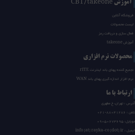
آموزش CBT/takeone
فروشگاه آنلاین
لیست محصولات
فعال سازی و دریافت رمز
آموزش takeone
محصولات نرم افزاری
تجمیع کننده پهنای باند اینترنت rITE
نرم افزار اندازه گیری پهنای باند WAN
ارتباط با ما
آدرس : تهران، خ مطهری
تلفن :
21-88041286
0
موبایل: 09050673695
ایمیل : info [at] rayka-co [dot] ir