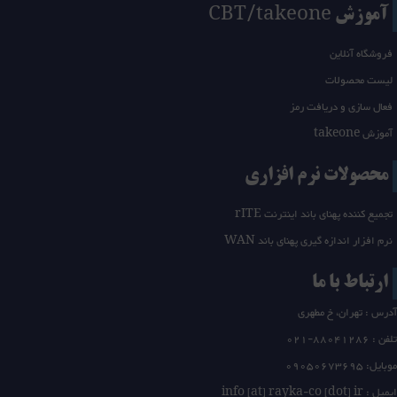
آموزش CBT/takeone
فروشگاه آنلاین
لیست محصولات
فعال سازی و دریافت رمز
آموزش takeone
محصولات نرم افزاری
تجمیع کننده پهنای باند اینترنت rITE
نرم افزار اندازه گیری پهنای باند WAN
ارتباط با ما
آدرس : تهران، خ مطهری
تلفن :
21-88041286
0
موبایل: 09050673695
ایمیل : info [at] rayka-co [dot] ir