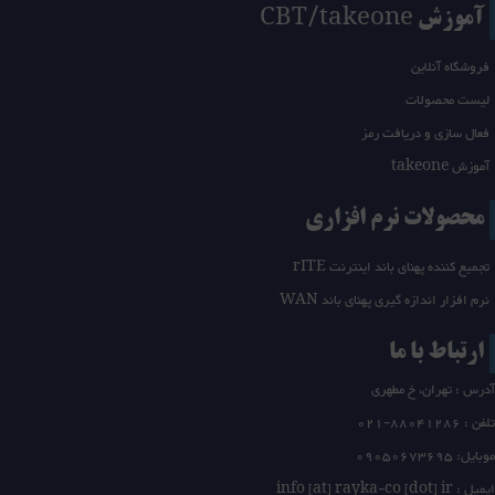
آموزش CBT/takeone
فروشگاه آنلاین
لیست محصولات
فعال سازی و دریافت رمز
آموزش takeone
محصولات نرم افزاری
تجمیع کننده پهنای باند اینترنت rITE
نرم افزار اندازه گیری پهنای باند WAN
ارتباط با ما
آدرس : تهران، خ مطهری
تلفن :
21-88041286
0
موبایل: 09050673695
ایمیل : info [at] rayka-co [dot] ir