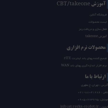
آموزش CBT/takeone
فروشگاه آنلاین
لیست محصولات
فعال سازی و دریافت رمز
آموزش takeone
محصولات نرم افزاری
تجمیع کننده پهنای باند اینترنت rITE
نرم افزار اندازه گیری پهنای باند WAN
ارتباط با ما
آدرس : تهران، خ مطهری
تلفن :
21-88041286
0
موبایل: 09050673695
ایمیل : info [at] rayka-co [dot] ir