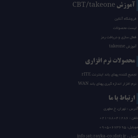
آموزش CBT/takeone
فروشگاه آنلاین
لیست محصولات
فعال سازی و دریافت رمز
آموزش takeone
محصولات نرم افزاری
تجمیع کننده پهنای باند اینترنت rITE
نرم افزار اندازه گیری پهنای باند WAN
ارتباط با ما
آدرس : تهران، خ مطهری
تلفن :
21-88041286
0
موبایل: 09050673695
ایمیل : info [at] rayka-co [dot] ir