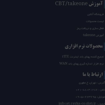
آموزش CBT/takeone
فروشگاه آنلاین
لیست محصولات
فعال سازی و دریافت رمز
آموزش takeone
محصولات نرم افزاری
تجمیع کننده پهنای باند اینترنت rITE
نرم افزار اندازه گیری پهنای باند WAN
ارتباط با ما
آدرس : تهران، خ مطهری
تلفن :
21-88041286
0
موبایل: 09050673695
ایمیل : info [at] rayka-co [dot] ir