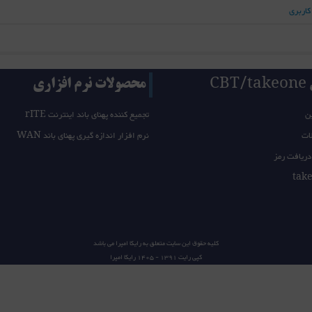
کاربری
CB
محصولات نرم افزاری
ن
تجمیع کننده پهنای باند اینترنت rITE
ات
نرم افزار اندازه گیری پهنای باند WAN
دریافت رمز
کلیه حقوق این سایت متعلق به
رایکا امپرا
می باشد
کپی رایت 1391 - 1405
رایکا امپرا