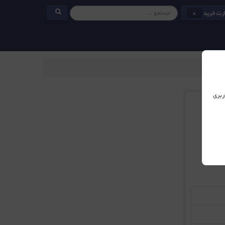
رت خرید
0
ربری