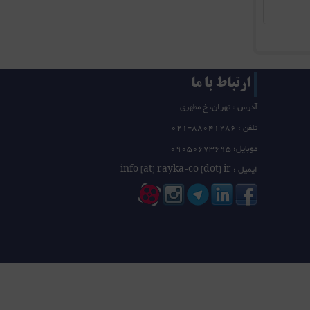
ارتباط با ما
آدرس : تهران، خ مطهری
تلفن :
21-88041286
0
موبایل: 09050673695
ایمیل : info [at] rayka-co [dot] ir