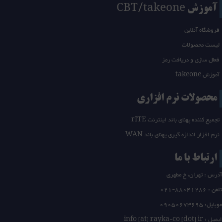
آموزش CBT/takeone
فروشگاه آنلاین
لیست محصولات
فعال سازی و دریافت رمز
آموزش takeone
محصولات نرم افزاری
تجمیع کننده پهنای باند اینترنت rITE
نرم افزار اندازه گیری پهنای باند WAN
ارتباط با ما
آدرس : تهران، خ مطهری
تلفن :
21-88041286
0
موبایل: 09050673695
ایمیل : info [at] rayka-co [dot] ir