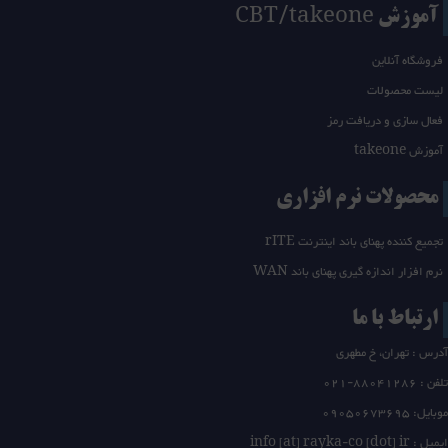
آموزش CBT/takeone
فروشگاه آنلاین
لیست محصولات
فعال سازی و دریافت رمز
آموزش takeone
محصولات نرم افزاری
تجمیع کننده پهنای باند اینترنت rITE
نرم افزار اندازه گیری پهنای باند WAN
ارتباط با ما
آدرس : تهران، خ مطهری
تلفن :
21-88041286
0
موبایل: 09050673695
ایمیل : info [at] rayka-co [dot] ir