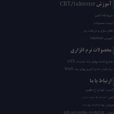
آموزش CBT/takeone
فروشگاه آنلاین
لیست محصولات
فعال سازی و دریافت رمز
آموزش takeone
محصولات نرم افزاری
تجمیع کننده پهنای باند اینترنت rITE
نرم افزار اندازه گیری پهنای باند WAN
ارتباط با ما
آدرس : تهران، خ مطهری
تلفن :
21-88041286
0
موبایل: 09050673695
ایمیل : info [at] rayka-co [dot] ir