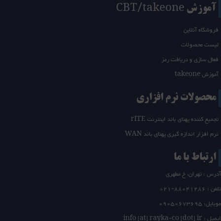
آموزش CBT/takeone
فروشگاه آنلاین
لیست محصولات
فعال سازی و دریافت رمز
آموزش takeone
محصولات نرم افزاری
تجمیع کننده پهنای باند اینترنت rITE
نرم افزار اندازه گیری پهنای باند WAN
ارتباط با ما
آدرس : تهران، خ مطهری
تلفن :
21-88041286
0
موبایل: 09050673695
ایمیل : info [at] rayka-co [dot] ir