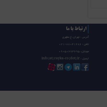
ارتباط با ما
آدرس : تهران، خ مطهری
تلفن :
21-88041286
0
موبایل: 09050673695
ایمیل : info [at] rayka-co [dot] ir