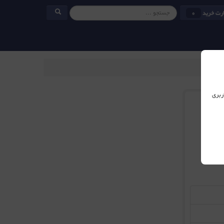
رت خرید
0
ربری