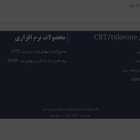
کاربری
CB
محصولات نرم افزاری
ن
تجمیع کننده پهنای باند اینترنت rITE
ات
نرم افزار اندازه گیری پهنای باند WAN
دریافت رمز
کلیه حقوق این سایت متعلق به
رایکا امپرا
می باشد
کپی رایت 1391 - 1405
رایکا امپرا