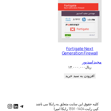
Fortigate Next
Generation Firewall
مجید اسدپور
ریال
۱۴.۰۰۰.۰۰۰
افزودن به سبد خرید
کلیه حقوق این سایت متعلق به رایکا می باشد
katg/
raykatg/
me/raykatg
کپی رایت 1404- 1391 رایکا امپرا