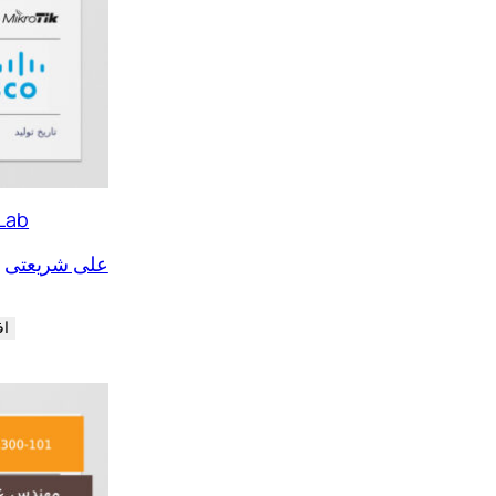
ل
ل
Lab
علی شریعتی
اف