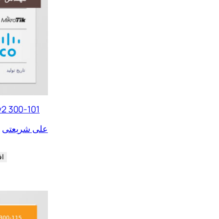
E v2 300-101
علی شریعتی
اف