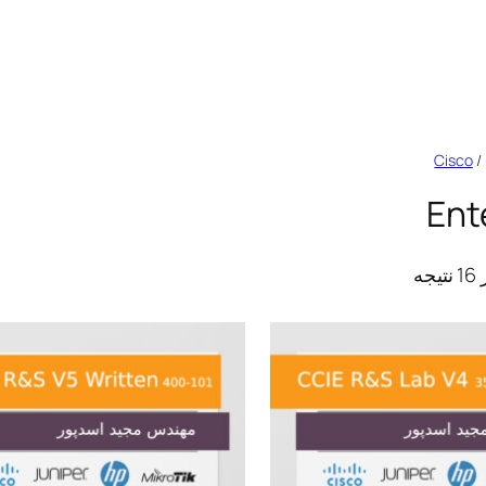
Cisco
/
Ent