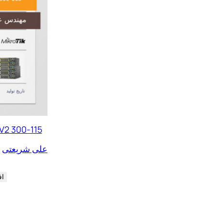
H V2 300-115
علی شریعتی
اف