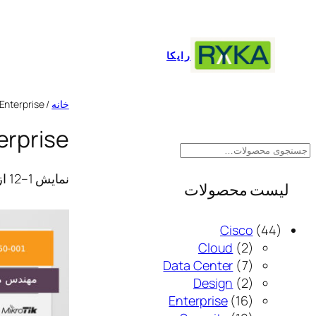
رفتن
به
محتوا
رایکا
خانه
/
 Enterprise
erprise
ج
س
نمایش 1–12 از 16 نتیجه
ت
لیست محصولات
ج
و
4
Cisco
44
2
4
Cloud
2
م
7
م
Data Center
7
ح
م
2
ح
Design
2
ص
1
م
ح
ص
Enterprise
16