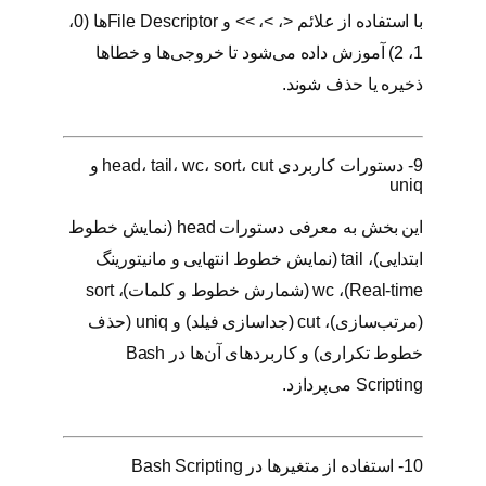
با استفاده از علائم <، >، >> و File Descriptorها (0،
1، 2) آموزش داده می‌شود تا خروجی‌ها و خطاها
ذخیره یا حذف شوند.
9- دستورات کاربردی head، tail، wc، sort، cut و
uniq
این بخش به معرفی دستورات head (نمایش خطوط
ابتدایی)، tail (نمایش خطوط انتهایی و مانیتورینگ
Real-time)، wc (شمارش خطوط و کلمات)، sort
(مرتب‌سازی)، cut (جداسازی فیلد) و uniq (حذف
خطوط تکراری) و کاربردهای آن‌ها در Bash
Scripting می‌پردازد.
10- استفاده از متغیرها در Bash Scripting