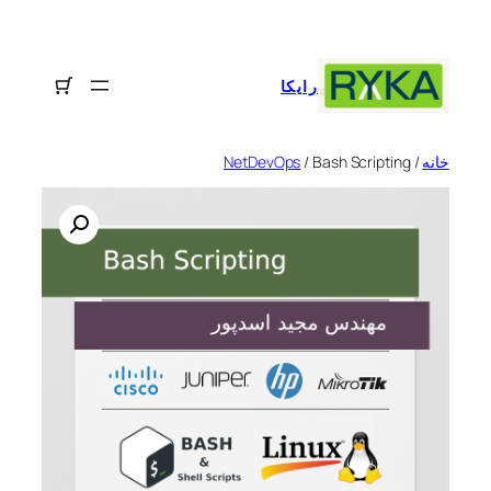
رفتن
به
محتوا
رایکا
خانه
/
/ Bash Scripting
NetDevOps