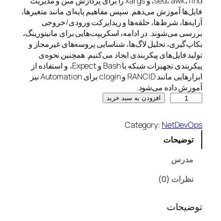
sed، awk، find، و xargs را برای پردازش متن و مدیریت
فایل‌ها آموزش می‌دهم. سپس مفاهیم پایه‌ای مانند متغیرها،
آرایه‌ها، شرط‌ها، حلقه‌ها و ریدایرکت ورودی/خروجی
بررسی می‌شوند. در ادامه، اسکریپت‌هایی برای مانیتورینگ،
بکاپ‌گیری، تحلیل لاگ‌ها، شناسایی پروسه‌های غیرمجاز و
تولید فایل‌های پیکربندی ایجاد می‌کنیم. همچنین نحوه‌ی
پیکربندی تجهیزات شبکه با Bash و Expect، و استفاده از
ابزارهایی مانند RANCID و clogin برای Automation نیز
آموزش داده می‌شود.
B
افزودن به سبد خرید
a
s
Category:
NetDevOps
h
توضیحات
S
c
مدرس
r
i
نظرات (0)
p
t
توضیحات
i
n