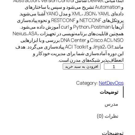
ابتدا مبانی DevNet شامل Abstraction، Version Control
و Automation تشریح می‌شود و سپس با ساختارهای
داده‌ای XML، JSON، YAML و مدل YANG آشنا می‌شوید.
پروتکل‌های NETCONF و RESTCONF و نحوه پیاده‌سازی
آن‌ها با Python، Postman و curl آموزش داده می‌شود.
همچنین قابلیت‌های برنامه‌نویسی در تجهیزات Nexus، ASA،
Cisco ACI، NSO و DNA Center بررسی و با ابزارهایی
مانند Jinja2، Git و ACI Toolkit پیاده‌سازی می‌گردد. هدف
این دوره آماده‌سازی شما برای مدیریت خودکار و
انعطاف‌پذیر شبکه‌های مدرن است.
D
افزودن به سبد خرید
e
v
Category:
NetDevOps
N
توضیحات
e
t
مدرس
A
s
نظرات (0)
s
o
توضیحات
c