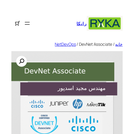
رفتن
به
محتوا
رایکا
خانه
/
/ DevNet Associate
NetDevOps