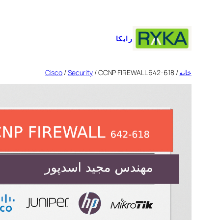
رفتن
به
محتوا
رایکا
خانه
/
/ CCNP FIREWALL 642-618
Security
/
Cisco