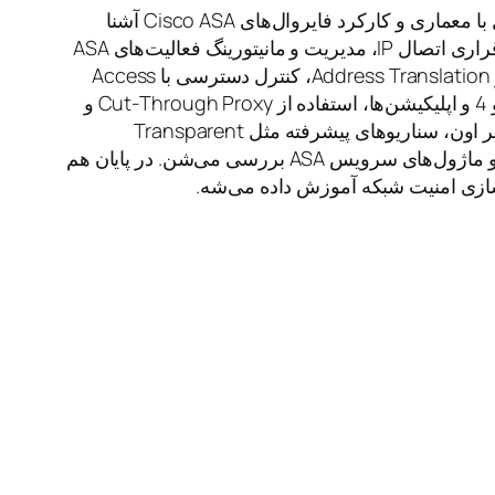
توی دوره CCNP Firewall شما به صورت کامل با معماری و کارکرد فایروال‌های Cisco ASA آشنا
می‌شید. مباحثی مثل پیکربندی اینترفیس‌ها، برقراری اتصال IP، مدیریت و مانیتورینگ فعالیت‌های ASA
آموزش داده می‌شه. همچنین روش‌های NAT و Address Translation، کنترل دسترسی با Access
Control، بررسی و بازرسی ترافیک در لایه 3 و 4 و اپلیکیشن‌ها، استفاده از Cut-Through Proxy و
مدیریت ترافیک و QoS رو یاد می‌گیرید. علاوه بر اون، سناریوهای پیشرفته مثل Transparent
Firewall، Virtual Firewall، High Availability و ماژول‌های سرویس ASA بررسی می‌شن. در پایان هم
‌سازی امنیت شبکه آموزش داده می‌شه.