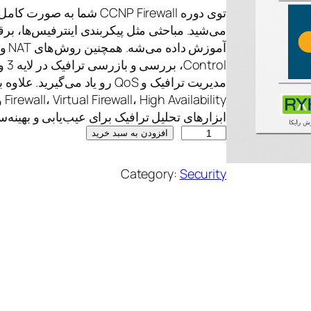
ابزارهای تحلیل ترافیک برای عیب‌یابی و بهینه
C
افزودن به سبد خرید
C
N
Category:
Security
P
F
I
R
E
W
A
L