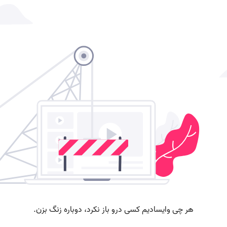
L
6
4
2
-
6
1
8
ع
د
د