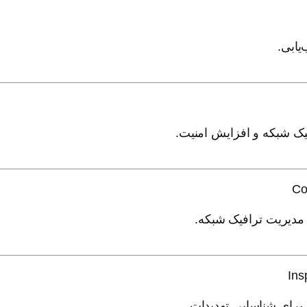
Co
Ins