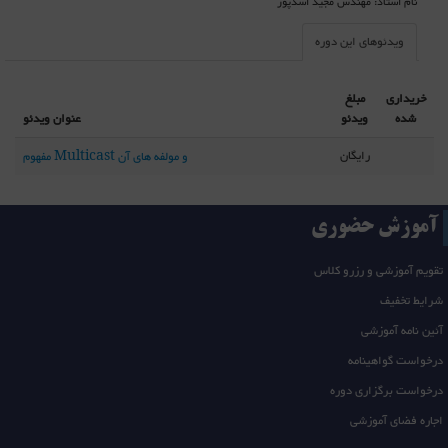
نام استاد: مهندس مجید اسدپور
ویدئوهای این دوره
خریداری
مبلغ
شده
ویدئو
عنوان ویدئو
رایگان
مفهوم Multicast و مولفه های آن
آموزش حضوری
تقویم آموزشی و رزرو کلاس
شرایط تخفیف
آئین نامه آموزشی
درخواست گواهینامه
درخواست برگزاری دوره
اجاره فضای آموزشی