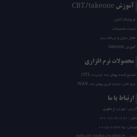
آموزش CBT/takeone
فروشگاه آنلاین
لیست محصولات
فعال سازی و دریافت رمز
آموزش takeone
محصولات نرم افزاری
تجمیع کننده پهنای باند اینترنت rITE
نرم افزار اندازه گیری پهنای باند WAN
ارتباط با ما
آدرس : تهران، خ مطهری
تلفن :
21-88041286
0
موبایل: 09050673695
ایمیل : info [at] rayka-co [dot] ir