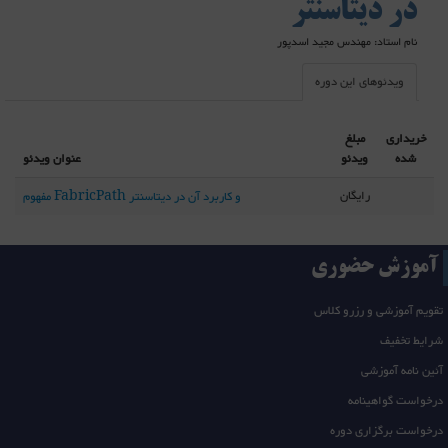
در دیتاسنتر
نام استاد: مهندس مجید اسدپور
ویدئوهای این دوره
خریداری
مبلغ
شده
ویدئو
عنوان ویدئو
رایگان
مفهوم FabricPath و کاربرد آن در دیتاسنتر
آموزش حضوری
تقویم آموزشی و رزرو کلاس
شرایط تخفیف
آئین نامه آموزشی
درخواست گواهینامه
درخواست برگزاری دوره