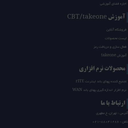
اجاره فضای آموزشی
آموزش CBT/takeone
فروشگاه آنلاین
لیست محصولات
فعال سازی و دریافت رمز
آموزش takeone
محصولات نرم افزاری
تجمیع کننده پهنای باند اینترنت rITE
نرم افزار اندازه گیری پهنای باند WAN
ارتباط با ما
آدرس : تهران، خ مطهری
تلفن :
21-88041286
0