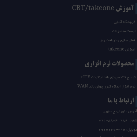
آموزش CBT/takeone
فروشگاه آنلاین
لیست محصولات
فعال سازی و دریافت رمز
آموزش takeone
محصولات نرم افزاری
تجمیع کننده پهنای باند اینترنت rITE
نرم افزار اندازه گیری پهنای باند WAN
ارتباط با ما
آدرس : تهران، خ مطهری
تلفن :
21-88041286
0
موبایل: 09050673695