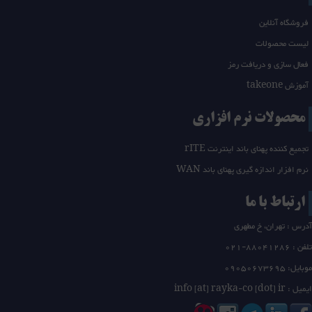
فروشگاه آنلاین
لیست محصولات
فعال سازی و دریافت رمز
آموزش takeone
محصولات نرم افزاری
تجمیع کننده پهنای باند اینترنت rITE
نرم افزار اندازه گیری پهنای باند WAN
ارتباط با ما
آدرس : تهران، خ مطهری
تلفن :
21-88041286
0
موبایل: 09050673695
ایمیل : info [at] rayka-co [dot] ir