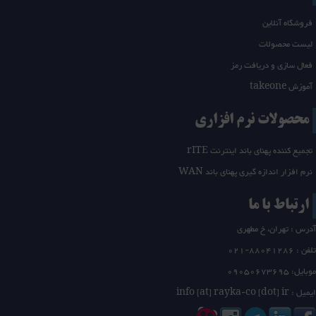
فروشگاه آنلاین
لیست محصولات
فعال سازی و دریافت رمز
آموزش takeone
محصولات نرم افزاری
تجمیع کننده پهنای باند اینترنت rITE
نرم افزار اندازه گیری پهنای باند WAN
ارتباط با ما
آدرس : تهران، خ مطهری
تلفن :
21-88041286
0
موبایل: 09050673695
ایمیل : info [at] rayka-co [dot] ir