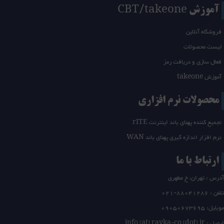
آموزش CBT/takeone
فروشگاه آنلاین
لیست محصولات
فعال سازی و دریافت رمز
آموزش takeone
محصولات نرم افزاری
تجمیع کننده پهنای باند اینترنت rITE
نرم افزار اندازه گیری پهنای باند WAN
ارتباط با ما
آدرس : تهران، خ مطهری
تلفن :
21-88041286
0
موبایل: 09050673695
ایمیل : info [at] rayka-co [dot] ir