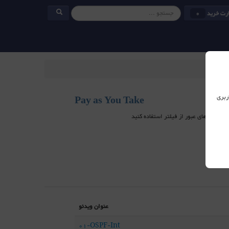
رت خرید
0
ربری
Pay as You Take
عنوان ویدئو
01-OSPF-Int