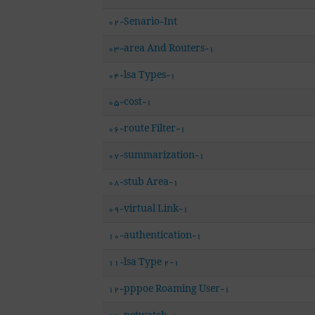
02-Senario-Int
03-area And Routers-1
04-lsa Types-1
05-cost-1
06-route Filter-1
07-summarization-1
08-stub Area-1
09-virtual Link-1
10-authentication-1
11-lsa Type 2-1
12-pppoe Roaming User-1