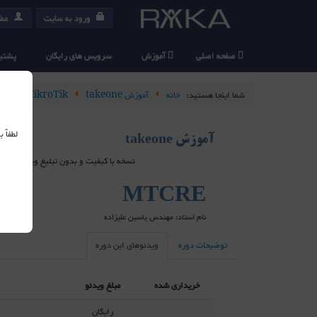
ورود به سایت
عضو
صفحه اصلی
آموزش
سرویس های رایگان
پشتیب
شما اینجا هستید:
خانه
آموزش takeone
MikroTik
RE
لطفاً
آموزش takeone
نسخه با کیفیت و بدون تبلیغ ویدیو های takeone در سرویس دهنده های خارج از ایران هاست شده اند و برای استفاده از آنها می بایست از ابزارهای عبور از فیلتر استفاده کنید
MTCRE
نام استاد: مهندس یاسین علیزاده
توضیحات دوره
ویدئوهای این دوره
خریداری شده
مبلغ ویدئو
رایگان