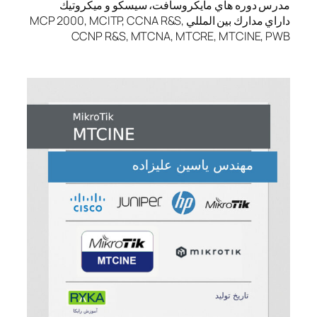
مدرس دوره هاي مايكروسافت، سيسكو و ميكروتيك
داراي مدارك بين المللي MCP 2000, MCITP, CCNA R&S,
CCNP R&S, MTCNA, MTCRE, MTCINE, PWB