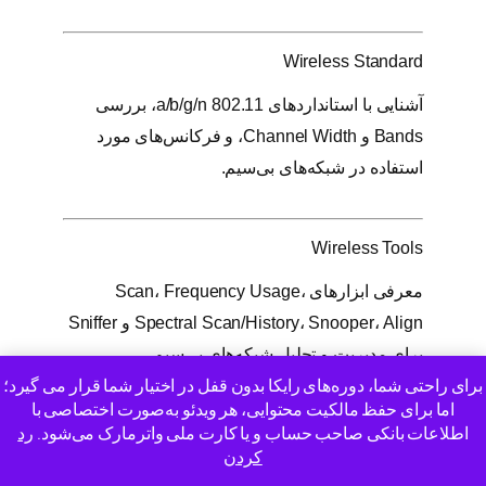
Wireless Standard
آشنایی با استانداردهای 802.11 a/b/g/n، بررسی
Bands و Channel Width، و فرکانس‌های مورد
استفاده در شبکه‌های بی‌سیم.
Wireless Tools
معرفی ابزارهای Scan، Frequency Usage،
Spectral Scan/History، Snooper، Align و Sniffer
برای مدیریت و تحلیل شبکه‌های بی‌سیم.
برای راحتی شما، دوره‌های رایکا بدون قفل در اختیار شما قرار می گیرد؛
اما برای حفظ مالکیت محتوایی، هر ویدئو به‌صورت اختصاصی با
اطلاعات بانکی صاحب حساب و یا کارت ملی واترمارک می‌شود.
رد
Wireless Troubleshooting
کردن
تحلیل Registration Table، بررسی Ack-