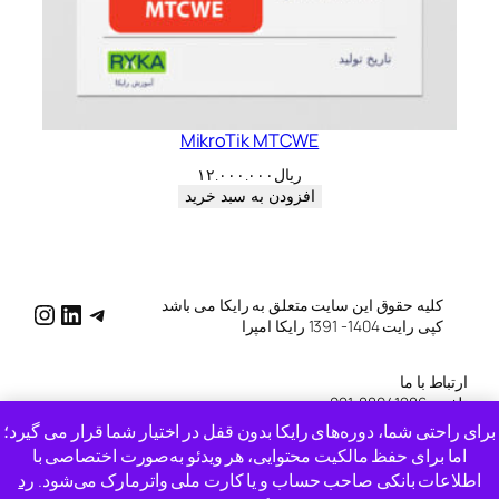
MikroTik MTCWE
ریال
۱۲.۰۰۰.۰۰۰
افزودن به سبد خرید
کلیه حقوق این سایت متعلق به رایکا می باشد
katg/
raykatg/
me/raykatg
کپی رایت 1404- 1391 رایکا امپرا
ارتباط با ما
تلفن : 88041286-021
موبایل: 09050673695
برای راحتی شما، دوره‌های رایکا بدون قفل در اختیار شما قرار می گیرد؛
ایمیل : info [at] rayka-co [dot] ir
اما برای حفظ مالکیت محتوایی، هر ویدئو به‌صورت اختصاصی با
دسترسی به سفارش ها و تیکت های سایت قدیمی
اینجا
اطلاعات بانکی صاحب حساب و یا کارت ملی واترمارک می‌شود.
رد