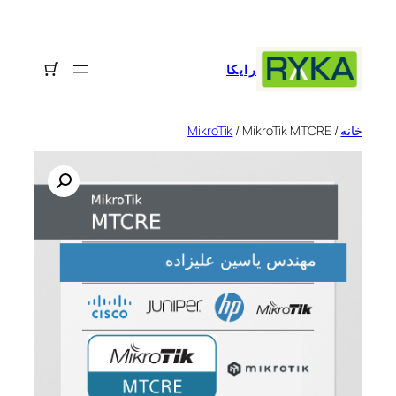
رفتن
به
محتوا
رایکا
خانه
/
/ MikroTik MTCRE
MikroTik