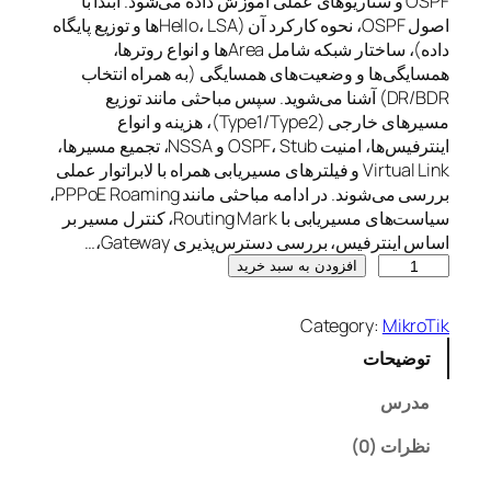
OSPF و سناریوهای عملی آموزش داده می‌شود. ابتدا با
اصول OSPF، نحوه کارکرد آن (Hello، LSAها و توزیع پایگاه
داده)، ساختار شبکه شامل Areaها و انواع روترها،
همسایگی‌ها و وضعیت‌های همسایگی (به همراه انتخاب
DR/BDR) آشنا می‌شوید. سپس مباحثی مانند توزیع
مسیرهای خارجی (Type1/Type2)، هزینه و انواع
اینترفیس‌ها، امنیت OSPF، Stub و NSSA، تجمیع مسیرها،
Virtual Link و فیلترهای مسیریابی همراه با لابراتوار عملی
بررسی می‌شوند. در ادامه مباحثی مانند PPPoE Roaming،
سیاست‌های مسیریابی با Routing Mark، کنترل مسیر بر
اساس اینترفیس، بررسی دسترس‌پذیری Gateway،…
M
افزودن به سبد خرید
i
k
Category:
MikroTik
r
توضیحات
o
T
مدرس
i
k
نظرات (0)
M
T