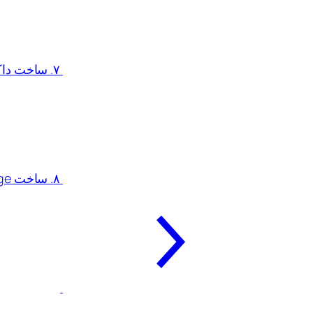
۷. ساخت داکر ایمیج های اختصاصی با استفاده از Dockerfile
۸. ساخت Docker Image برای یک برنامه مبتنی بر وب و پایتون با Dockerfile