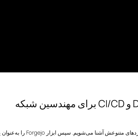
و
C
I
/
C
D
ب
ر
ا
ی
م
ه
ن
د
س
ی
ن
ش