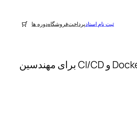
ثبت نام استاد
پرداخت
فروشگاه
دوره ها
داکر کانتینر Docker Container و CI/CD برای مهندسین