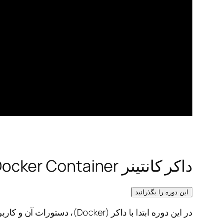
داکر کانتینر Docker Container و CI/CD برای مهندسین شبکه