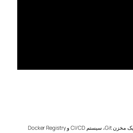
در این دوره ابتدا با داکر (Docker)، دستورات آن و کاربردهای متنوعش آشنا می‌شویم. سپس ابزار Forgejo را به‌عنوان یک مخزن Git، سیستم CI/CD و Docker Registry