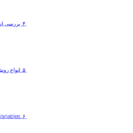
۴. بررسی انواع شبکه‌ها و کاربرد آنها در داکر کانتینر
۵. انواع روش های Persistent Volume در داکر کانتینر
۶. Environment Variables در داکر کانتینر