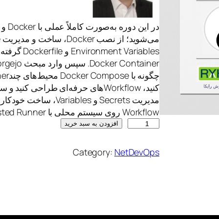
Workflow روی سیستم محلی با Self-Hosted Runner را…
د
افزودن به سبد خرید
ا
ک
Category:
NetDevOps
ر
ک
ا
ن
ت