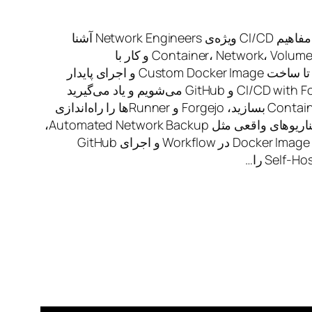
در این دوره به‌صورت کاملاً عملی با Docker و مفاهیم CI/CD ویژه‌ی Network Engineers آشنا
می‌شوید؛ از نصب Docker، ساخت و مدیریت Container، Network، Volume و کار با
Environment Variables و Dockerfile گرفته تا ساخت Custom Docker Image و اجرای پایدار
Docker Container. سپس وارد مبحث CI/CD with Forgejo و GitHub می‌شویم و یاد می‌گیرید
چگونه با Docker Compose محیط‌های چند‌Container بسازید، Forgejo و Runnerها را راه‌اندازی
کنید، Workflow‌های حرفه‌ای طراحی کنید و سناریوهای واقعی مثل Automated Network Backup،
مدیریت Secrets و Variables، ساخت خودکار Docker Image در Workflow و اجرای GitHub