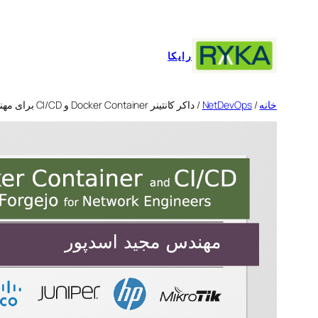
رفتن
به
محتوا
رایکا
خانه
/
NetDevOps
/ داکر کانتینر Docker Container و CI/CD برای مهندسین شبکه