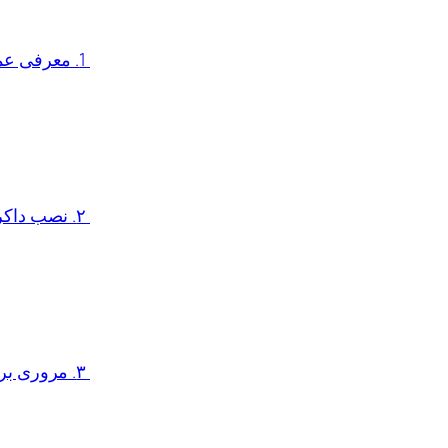
1. معرفی عملی داکر Docker و CI/CD برای مهندسین شبکه
۲. نصب داکر Docker و ایجاد اولین Container
۳. مروری بر دستورات مقدماتی داکر