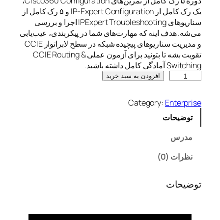
دوره ۵ رک کامل از تمرین‌های Cisco360 Configuration،
یک رک کامل از IP-Expert Configuration و ۵ رک کامل از
سناریوهای IPExpert Troubleshooting اجرا و بررسی
می‌شه. هدف اینه که مهارت‌های شما در پیکربندی، عیب‌یابی
و مدیریت سناریوهای پیچیده شبکه در سطح لابراتوار CCIE
تقویت بشه تا بتونید برای آزمون عملی CCIE Routing &
Switching آمادگی کامل داشته باشید.
C
افزودن به سبد خرید
C
I
Category:
Enterprise
E
توضیحات
R
&
مدرس
S
L
نظرات (0)
a
b
توضیحات
V
4
3
5