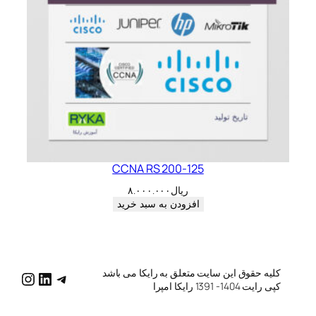
CCNA RS 200-125
ریال
۸.۰۰۰.۰۰۰
افزودن به سبد خرید
کلیه حقوق این سایت متعلق به رایکا می باشد
katg/
raykatg/
me/raykatg
کپی رایت 1404- 1391 رایکا امپرا