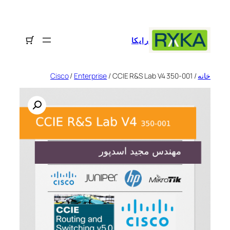
رفتن
به
محتوا
رایکا
خانه
/
/ CCIE R&S Lab V4 350-001
Enterprise
/
Cisco