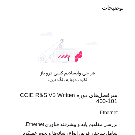
W
توضیحات
r
i
t
t
e
n
4
0
0
-
1
0
1
ع
سرفصل‌های دوره CCIE R&S V5 Written
د
400-101
د
Ethernet
بررسی مفاهیم پایه و پیشرفته فناوری Ethernet،
شامل ساختار فریم، انواع رسانه‌ها و نحوه عملکرد