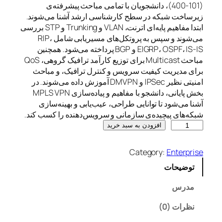
(400-101)، دانشجویان با تمامی مباحث پیشرفته‌ی
زیرساخت شبکه در سطح کارشناسی ارشد آشنا می‌شوند.
ابتدا مفاهیم پایه‌ای اترنت، VLAN و Trunking و STP بررسی
می‌شوند و سپس به پروتکل‌های مسیریابی شامل RIP،
EIGRP، OSPF، IS-IS و BGP پرداخته می‌شود. همچنین
مباحث Multicast برای توزیع کارآمد ترافیک گروهی، QoS
برای مدیریت کیفیت سرویس و کنترل ترافیک، و مباحث
امنیتی نظیر IPSec و DMVPN آموزش داده می‌شوند. در
بخش پایانی، دانشجو با مفاهیم و پیاده‌سازی MPLS VPN
آشنا می‌شود تا توانایی طراحی، عیب‌یابی و بهینه‌سازی
شبکه‌های پیچیده‌ی سازمانی و سرویس‌دهنده را کسب کند.
C
افزودن به سبد خرید
C
I
Category:
Enterprise
E
توضیحات
R
&
مدرس
S
V
نظرات (0)
5