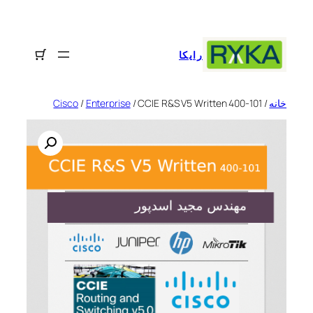
رفتن
به
محتوا
رایکا
خانه
/
/ CCIE R&S V5 Written 400-101
Enterprise
/
Cisco