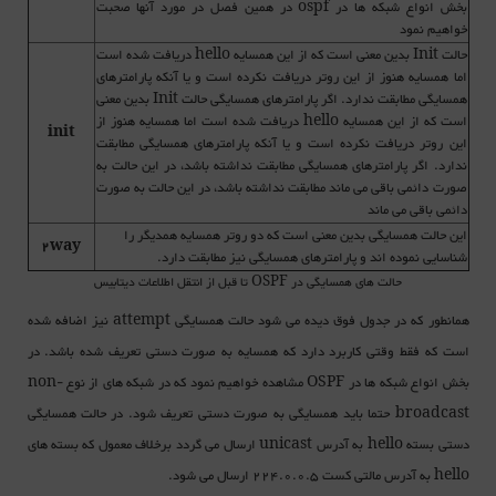
بخش انواع شبکه ها در ospf در همین فصل در مورد آنها صحبت
خواهیم نمود
حالت Init بدین معنی است که از این همسایه hello دریافت شده است
اما همسایه هنوز از این روتر دریافت نکرده است و یا آنکه پارامترهای
همسایگی مطابقت ندارد. اگر پارامترهای همسایگی حالت Init بدین معنی
است که از این همسایه hello دریافت شده است اما همسایه هنوز از
init
این روتر دریافت نکرده است و یا آنکه پارامترهای همسایگی مطابقت
ندارد. اگر پارامترهای همسایگی مطابقت نداشته باشد، در این حالت به
صورت دائمی باقی می ماند مطابقت نداشته باشد، در این حالت به صورت
دائمی باقی می ماند
این حالت همسایگی بدین معنی است که دو روتر همسایه همدیگر را
2way
شناسایی نموده اند و پارامترهای همسایگی نیز مطابقت دارد.
حالت های همسایگی در OSPF تا قبل از انتقل اطلاعات دیتابیس
همانطور که در جدول فوق دیده می شود حالت همسایگی attempt نیز اضافه شده
است که فقط وقتی کاربرد دارد که همسایه به صورت دستی تعریف شده باشد. در
بخش انواع شبکه ها در OSPF مشاهده خواهیم نمود که در شبکه های از نوع non-
broadcast حتما باید همسایگی به صورت دستی تعریف شود. در حالت همسایگی
دستی بسته hello به آدرس unicast ارسال می گردد برخلاف معمول که بسته های
hello به آدرس مالتی کست 224.0.0.5 ارسال می شود.