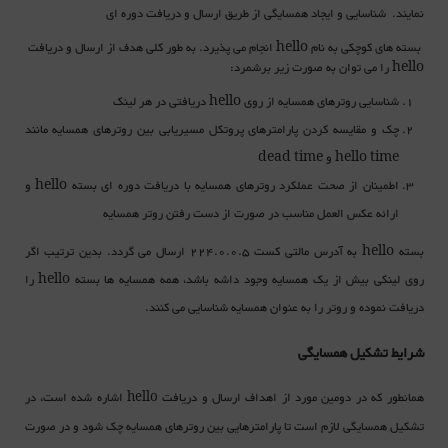
نمایند. شناسایی و ایجاد همسایگی از طریق ارسال و دریافت دوره ای
بسته های کوچکی به نام hello انجام می پذیرد. به طور کلی هدف از ارسال و دریافت
hello را می توان به صورت زیر برشمرد:
شناسایی روترهای همسایه از روی hello دریافتی در هر لینک
چک و مقایسه کردن پارامترهای پروتکل مسیریابی بین روترهای همسایه مانند
hello time و dead time
اطمینان از صحت عملکرد روترهای همسایه با دریافت دوره ای بسته hello و
ارائه عکس العمل مناسب در صورت از دست رفتن روتر همسایه
بسته hello به آدرس مالتی کست 224.0.0.5 ارسال می گردد. بدین ترتیب اگر
روی لینکی بیش از یک همسایه وجود داشه باشد، همه همسایه ها بسته hello را
دریافت نموده و روتر را به عنوان همسایه شناسایی می کنند.
شرایط تشکیل همسایگی
همانطور که در دومین مورد از اهداف ارسال و دریافت
اشاره شده است، در
hello
تشکیل همسایگی لازم است تا پارامترهایی بین روترهای همسایه چک شود و در صورت