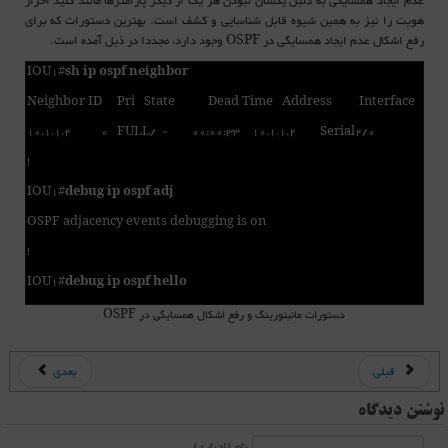
عدم ایجاد همسایگی به دلیل یکسان نبودن هر یک از دیگر پارامترها مانند کلید احراز
هویت را نیز به همین شیوه قابل شناسایی و کشف است. بهترین دستورات که برای
رفع اشکال عدم ایجاد همسایگی در OSPF وجود دارد، مجددا در ذیل آمده است.
IOU1#
sh ip ospf neighbor
Neighbor ID Pri State Dead Time Address Interface
10.1.1.2 0 FULL/ - 00:00:33 10.1.1.2 Serial2/0
!
IOU1#
debug ip ospf adj
OSPF adjacency events debugging is on
!
IOU1#
debug ip ospf hello
دستورات مانیتورینگ و رفع اشکال همسایگی در OSPF
قبلی
بعدی
نوشتن دیدگاه
نام (اجباری)