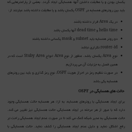
یکسان بودن و یا مطابقت داشتن آنها، همسایگی ایجاد گردد. بعضی از پارامترهایی که
باید بین روترهای همسایه در
یکسان باشد و یا مطابقت داشته باشد عبارتند از:
OSPF
در یک
قرار داشته باشند
Area
و
آنها یکسان باشد
dead time
hello time
دو روتر همسایه باید
و
یکسانی داشته باشند
mask
subnet
تکراری نباشد
router-id
نوع
یکسان باشد. منظور از نوع
انواع
است که در
Stuby Area
Area
Area
همین فصل به جزئیات آن می پردازیم
در صورت تنظیم رمز در احراز هویت
، نوع
رمز گذاری
و باید بین روترهای
OSPF
همسایه یکی باشد
حالت های همسایگی در
OSPF
برای ایجاد همسایگی با روترهای همسایه، به ازاء هر همسایه حالت همسایگی وجود
دارد که با عبور از هر مرحله در ایجاد همسایگی، حالت همسایگی نیز تغییر می کند.
حالت همسایگی به مدیر شبکه کمک می کند تا در صورت عدم ایجاد همسایگی راحت تر
رفع اشکال نماید و دلیل عدم ایجاد همسایگی را کشف نماید. حالت همسایگی با