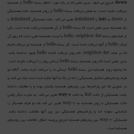
down
شروع می شود. بدین معنی که در بازه مورد انتظار بسته hello از همسایه
دریافت نشده است. به محض دریافت بسته hello از روتر همسایه، حالت همسایگی
از down به
init
یا initialized تغییر می کند. حالت همسایگی initialized با
یک همسایه بدین معنی است که بسته hello از آن همسایه دریافت شده است. یکی
از فیلدهای بسته hello، neighbor-list یا لیست همسایه هایی است که روی آن
لینک، hello از آنها دریافت شده است. اگر بسته hello از همسایه ای دریافت کنیم
که در فیلد neighbor-list، نام روتر دریافت کننده hello وجود نداشته باشد،
بدین معنی است که روتر همسایه بسته hello ارسالی روتر را دریافت نکرده است.
اما چنانچه روتر همسایه تیز بسته hello ارسالی ما را دریافت کرده باشد، آنگاه دو
طرف پارامترهای تشکیل همسایگی را که در بالا به آنها اشاره شده است، چک می کنند و
در صورتی که این پارامترها بین روترهای همسایه یکسان بوده و یا مطابقت داشته
باشد، همسایگی از حالت Init به حالت
2-way
تغییر می کند. به عبارت دیگر وقتی
حالت همسایگی با روتر همسایه به 2-way تغییر می کند که دو طرف همدیگر را
شناسایی نموده اند و پارامترهای همسایگی نیز بین آنها مطابقت داشته باشد.
همسایگی 2-way بین روترهای همسایه شروع پروسه انتقال اطلاعات بین روترهای
همسایه است.