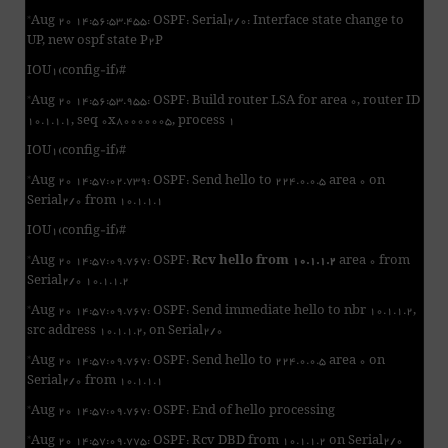
*Aug 20 14:56:53.455: OSPF: Serial2/0: Interface state change to
UP, new ospf state P2P
IOU1(config-if)#
*Aug 20 14:56:53.955: OSPF: Build router LSA for area 0, router ID
10.1.1.1, seq 0x80000005, process 1
IOU1(config-if)#
*Aug 20 14:57:02.739: OSPF: Send hello to 224.0.0.5 area 0 on
Serial2/0 from 10.1.1.1
IOU1(config-if)#
*Aug 20 14:57:09.767: OSPF:
Rcv hello from 10.1.1.2
area 0 from
Serial2/0 10.1.1.2
*Aug 20 14:57:09.767: OSPF: Send immediate hello to nbr 10.1.1.2,
src address 10.1.1.2, on Serial2/0
*Aug 20 14:57:09.767: OSPF: Send hello to 224.0.0.5 area 0 on
Serial2/0 from 10.1.1.1
*Aug 20 14:57:09.767: OSPF: End of hello processing
*Aug 20 14:57:09.775: OSPF: Rcv DBD from 10.1.1.2 on Serial2/0