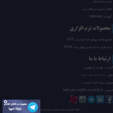
لیست محصولات
فعال سازی و دریافت رمز
آموزش takeone
محصولات نرم افزاری
تجمیع کننده پهنای باند اینترنت rITE
نرم افزار اندازه گیری پهنای باند WAN
ارتباط با ما
آدرس : تهران، خ مطهری
تلفن :
21-88041286
0
موبایل: 09050673695
ایمیل : info [at] rayka-co [dot] ir
کلیه حقوق این سایت متعلق به
رایکا امپرا
می باشد