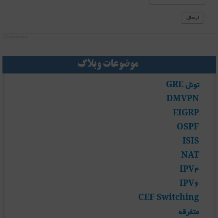
ارسال
JComments
موضوعات وبلاگ
تونل GRE
DMVPN
EIGRP
OSPF
ISIS
NAT
IPV4
IPV6
CEF Switching
متفرقه