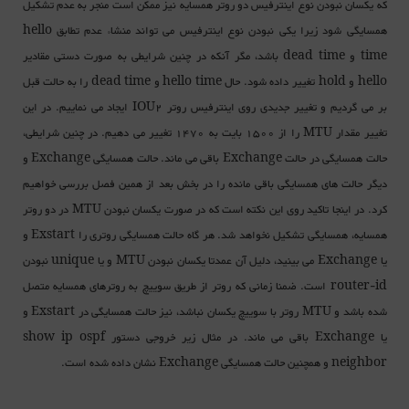
که یکسان نبودن نوع اینترفیس دو روتر همسایه نیز ممکن است منجر به عدم تشکیل
همسایگی شود زیرا یکی نبودن نوع اینترفیس می تواند منشاء عدم تطابق hello
time و dead time باشد، مگر آنکه در چنین شرایطی به صورت دستی مقادیر
hello و hold تغییر داده شود. حال hello time و dead time را به حالت قبل
بر می گردیم و تغییر جدیدی روی اینترفیس روتر IOU2 ایجاد می نماییم. در این
تغییر مقدار MTU را از 1500 بایت به 1470 تغییر می دهیم. در چنین شرایطی،
حالت همسایگی در حالت Exchange باقی می ماند. حالت همسایگی Exchange و
دیگر حالت های همسایگی باقی مانده را در بخش بعد از همین فصل بررسی خواهیم
کرد. در اینجا تاکید روی این نکته است که در صورت یکسان نبودن MTU در دو روتر
همسایه، همسایگی تشکیل نخواهد شد. هر گاه حالت همسایگی روتری را Exstart و
یا Exchange می بینید، دلیل آن عمدتا یکسان نبودن MTU و یا unique نبودن
router-id است. ضمنا زمانی که روتر از طریق سوییچ به روترهای همسایه متصل
شده باشد و MTU روتر با سوییچ یکسان نباشد، نیز حالت همسایگی در Exstart و
یا Exchange باقی می ماند. در مثال زیر خروجی دستور show ip ospf
neighbor و همچنین حالت همسایگی Exchange نشان داده شده است.