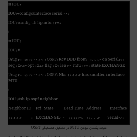
!!! IOU2
IOU2
(config)#interface serial 2/0
IOU2(config-if)#
ip mtu 1470
!
!!! IOU1
IOU1#
*Aug 20 15:17:24.291: OSPF:
Rcv DBD from
10.1.1.2 on Serial2/0
seq 0x353 opt 0x52 flag 0x7 len 32 mtu 1470
state EXCHANGE
*Aug 20 15:17:24.291: OSPF:
Nbr 10.1.1.2 has smaller interface
MTU
!
IOU1#sh ip ospf neighbor
Neighbor ID Pri State Dead Time Address Interface
10.1.1.2 0
EXCHANGE
/ - 00:00:38 10.1.1.2 Serial2/0
نتیجه یکسان نبودن MTU در تشکیل همسایگی OSPF