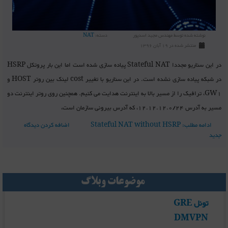
نوشته شده توسط
مهندس مجید اسدپور
دسته:
NAT
منتشر شده در 19 آبان 1396
در این سناریو مجددا Stateful NAT پیاده سازی شده است اما این بار پروتکل HSRP
در شبکه پیاده سازی نشده است. در این سناریو با تغییر cost لینک بین روتر HOST و
GW1، ترافیک را از مسیر بالا به اینترنت هدایت می کنیم. همچنین روی روتر اینترنت دو
مسیر به آدرس 12.12.12.0/24، که آدرس بیرونی سازمان است،
ادامه مطلب: Stateful NAT without HSRP
اضافه کردن دیدگاه
جدید
موضوعات وبلاگ
تونل GRE
DMVPN