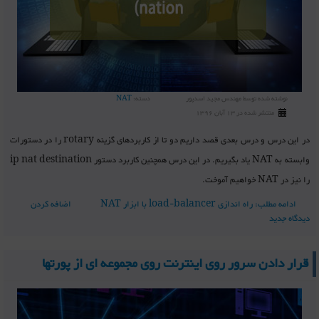
نوشته شده توسط
مهندس مجید اسدپور
دسته:
NAT
منتشر شده در 13 آبان 1396
در این درس و درس بعدی قصد داریم دو تا از کاربردهای گزینه rotary را در دستورات
وابسته به NAT یاد بگیریم. در این درس همچنین کاربرد دستور ip nat destination
را نیز در NAT خواهیم آموخت.
ادامه مطلب: راه اندازی load-balancer با ابزار NAT
اضافه کردن
دیدگاه جدید
قرار دادن سرور روی اینترنت روی مجموعه ای از پورتها