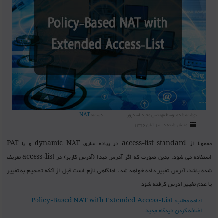
نوشته شده توسط
مهندس مجید اسدپور
دسته:
NAT
منتشر شده در 10 آبان 1396
معمولا از access-list standard در پیاده سازی dynamic NAT و یا PAT
استفاده می شود. بدین صورت که اگر آدرس مبدا (آدرس کاربر) در access-list تعریف
شده باشد، آدرس تغییر داده خواهد شد. اما گاهی لازم است قبل از آنکه تصمیم به تغییر
یا عدم تغییر آدرس گرفته شود
ادامه مطلب: Policy-Based NAT with Extended Access-List
اضافه کردن دیدگاه جدید