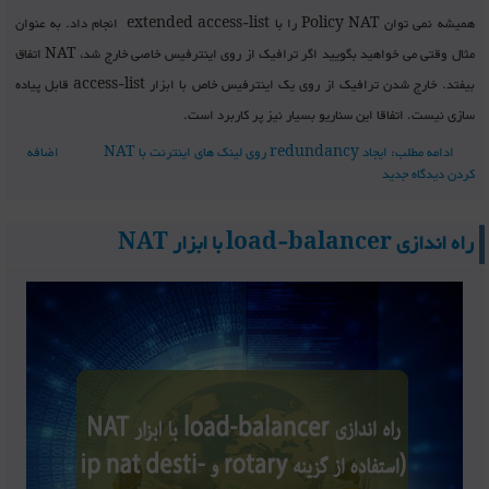
همیشه نمی توان Policy NAT را با extended access-list انجام داد. به عنوان
مثال وقتی می خواهید بگویید اگر ترافیک از روی اینترفیس خاصی خارج شد، NAT اتفاق
بیفتد. خارج شدن ترافیک از روی یک اینترفیس خاص با ابزار access-list قابل پیاده
سازی نیست. اتفاقا این سناریو بسیار نیز پر کاربرد است.
ادامه مطلب: ایجاد redundancy روی لینک های اینترنت با NAT
اضافه
کردن دیدگاه جدید
راه اندازی load-balancer با ابزار NAT