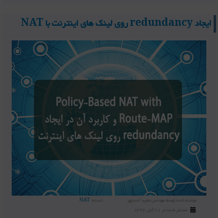
ایجاد redundancy روی لینک های اینترنت با NAT
نوشته شده توسط
مهندس مجید اسدپور
دسته:
NAT
منتشر شده در 11 آبان 1396