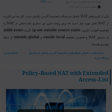
نوشته شده توسط
مهندس مجید اسدپور
دسته:
NAT
منتشر شده در 09 آبان 1396
یکی از کاربردهای NAT اتصال دو شبکه با محدوده آدرس یکسان است. اگر چه این کاربرد
از NAT کمتر مورد نیاز است اما برای پیاده سازی این سناریو نکات جالبی از NAT را
خواهیم آموخت. کاریرد
ip nat outside source static
، گزینه
addd-route
در دستور NAT و همچنین مفاهیم
ouside local
و
outside global
از جمله
مواردی هستند
ادامه مطلب: اتصال شبکه های با محدوده آدرس یکسان به یکدیگر
اضافه کردن
دیدگاه جدید
Policy-Based NAT with Extended
Access-List