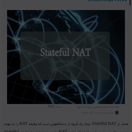
Stateful NAT
نوشته شده توسط
مهندس مجید اسدپور
دسته:
NAT
منتشر شده در 17 آبان 1396
هدف از Stateful NAT ایجاد یک گروه از دستگاههایی است که وظیفه NAT را به عهده