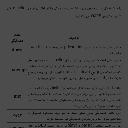
با کمک شکل بالا و جدول زیر حالت های همسایگی را از ابتدای ارسال hello تا یکی
شدن دیتابیس OSPF مرور نمایید.
حالت
توصیف
همسایگی
بدین معنی است که در زمان dead time از این همسایه hello دریافت
down
نشده است
بدین معنی است که این روتر در حال ارسال hello به همسایه مورد نظر
است.این حالت فقط وقتی معنی دارد که همسایگی دستی تعریف شده باشد
attempt
که در شبکه های از نوع non-broadcast کاربرد دارد و در بخش انواع
شبکه ها در ospf در همین فصل در مورد آنها صحبت خواهیم نمود
حالت Init بدین معنی است که از این همسایه hello دریافت شده است
اما همسایه هنوز از این روتر دریافت نکرده است و یا آنکه پارامترهای
init
همسایگی مطابقت ندارد. اگر پارامترهای همسایگی مطابقت نداشته باشد، در
این حالت به صورت دائمی باقی می ماند
این حالت همسایگی بدین معنی است که دو روتر همسایه همدیگر را
2way
شناسایی نموده اند و پارامترهای همسایگی نیز مطابقت دارد.
در این حالت انتخاب Master و Slave در ارسال بسته DBD در حال