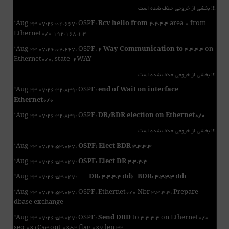
!!! بخشی از خروجی حذف شده است
*Aug 23 07:26:04.667: OSPF:
Rcv hello from 4.4.4.4
area 0 from
Ethernet0/0 192.168.1.4
*Aug 23 07:26:04.667: OSPF:
2 Way Communication to 4.4.4.4
on
Ethernet0/0, state 2WAY
!!! بخشی از خروجی حذف شده است
*Aug 23 07:26:22.839: OSPF:
end of Wait on interface
Ethernet0/0
*Aug 23 07:26:22.839: OSPF:
DR/BDR election on Ethernet0/0
!!! بخشی از خروجی حذف شده است
*Aug 23 07:26:53.047:
OSPF: Elect BDR 3.3.3.3
*Aug 23 07:26:53.047:
OSPF: Elect DR 4.4.4.4
*Aug 23 07:26:53.047:
DR: 4.4.4.4 (Id) BDR: 3.3.3.3 (Id)
*Aug 23 07:26:53.047: OSPF: Ethernet0/0 Nbr 3.3.3.3: Prepare
dbase exchange
*Aug 23 07:26:53.047: OSPF:
Send DBD
to 3.3.3.3 on Ethernet0/0
seq 0x1C93 opt 0x52 flag 0x7 len 32