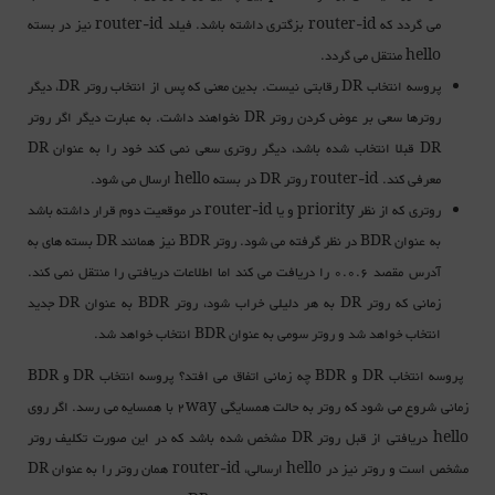
می گردد که router-id بزگتری داشته باشد. فیلد router-id نیز در بسته
hello منتقل می گردد.
پروسه انتخاب DR رقابتی نیست
. بدین معنی که پس از انتخاب روتر DR، دیگر
روترها سعی بر عوض کردن روتر DR نخواهند داشت. به عبارت دیگر اگر روتر
DR قبلا انتخاب شده باشد، دیگر روتری سعی نمی کند خود را به عنوان DR
معرفی کند. router-id روتر DR در بسته hello ارسال می شود.
روتری که از نظر priority و یا router-id در موقعیت دوم قرار داشته باشد
به عنوان BDR در نظر گرفته می شود. روتر BDR نیز همانند DR بسته های به
آدرس مقصد 0.0.6 را دریافت می کند اما اطلاعات دریافتی را منتقل نمی کند.
زمانی که روتر DR به هر دلیلی خراب شود، روتر BDR به عنوان DR جدید
انتخاب خواهد شد و روتر سومی به عنوان BDR انتخاب خواهد شد.
پروسه انتخاب DR و BDR چه زمانی اتفاق می افتد؟ پروسه انتخاب DR و BDR
زمانی شروع می شود که روتر به حالت همسایگی 2way با همسایه می رسد. اگر روی
hello دریافتی از قبل روتر DR مشخص شده باشد که در این صورت تکلیف روتر
مشخص است و روتر نیز در hello ارسالی، router-id همان روتر را به عنوان DR