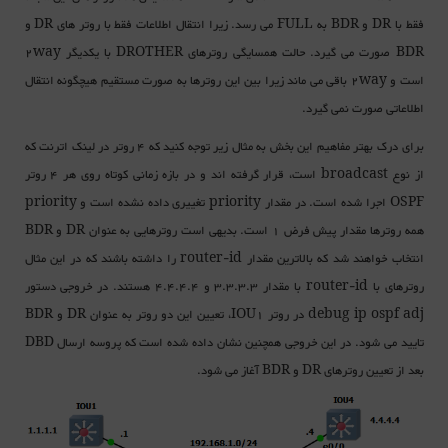
فقط با DR و BDR به FULL می رسد. زیرا انتقال اطلاعات فقط با روتر های DR و
BDR صورت می گیرد. حالت همسایگی روترهای DROTHER با یکدیگر 2way
است و 2way باقی می ماند زیرا بین این روترها به صورت مستقیم هیچگونه انتقال
اطلاعاتی صورت نمی گیرد.
برای درک بهتر مفاهیم این بخش به مثال زیر توجه کنید که 4 روتر در لینک اترنت که
از نوع broadcast است، قرار گرفته اند و در بازه زمانی کوتاه روی هر 4 روتر
OSPF اجرا شده است. در مقدار priority تغییری داده نشده است و priority
همه روترها مقدار پیش فرض 1 است. بدیهی است روترهایی به عنوان DR و BDR
انتخاب خواهند شد که بالاترین مقدار router-id را داشته باشند که در این مثال
روترهای با router-id با مقدار 3.3.3.3 و 4.4.4.4 هستند. در خروجی دستور
debug ip ospf adj در روتر IOU1، تعیین این دو روتر به عنوان DR و BDR
تایید می شود. در این خروجی همچنین نشان داده شده است که پروسه ارسال DBD
بعد از تعیین روترهای DR و BDR آغاز می شود.