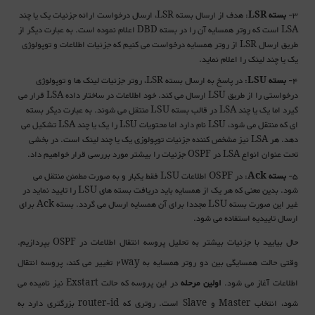
3-
بسته
: هدف از ارسال بسته
، ارسال درخواست ارائه جزئیات یک یا چند
LSR
LSR
است که روتر همسایه آن را در بسته
اعلام نموده است. به عبارت دیگر از
DBD
LSA
طریق ارسال
از روتر همسایه درخواست می کنیم که جزئیات اطلاعات و توپولوژی
LSR
یک یا چند لینک را اعلام نماید.
4-
بسته
: در پاسخ به ارسال بسته
روتر جزئیات لینک ها و توپولوژی
LSR،
LSU
درخواستی را از طریق
ارسال می کند. خود اطلاعات در ساختار داده
قرار می
LSA
LSU
گیرد اما یک یا چند
در قالب بسته LSU منتقل می شوند. به عبارت دیگر بسته
LSA
ای که منتقل می شود،
نام دارد اما محتویات
را یک یا چند
تشکیل می
LSA
LSU
LSU
دهد. هر
نیز مشخص کننده جزئیات توپولوزی یک یا چند لینک است. در بخشی
LSA
تحت عنوان انواع
در
جزئیات را بیشتر مورد بررسی قرار خواهیم داد.
OSPF
LSA
5-
بسته
Ack
: در OSPF اطلاعات LSU فقط یکبار و به صورت مطمئن منتقل می
شود. بدین معنی که هر یک از همسایه باید دریافت بسته های LSU را تایید نماید در
غیر این صورت بسته LSU مجددا برای آن همسایه ارسال می گردد. بسته Ack برای
ارسال تاییدیه استفاده می شود.
حال بیایید با جزئیات بیشتر به تحلیل پروسه انتقال اطلاعات در
بپردازیم.
OSPF
وقتی حالت همسایگی بین دو روتر همسایه به
تغییر می کند، پروسه انتقال
2way
اطلاعات آغاز می شود.
اولین مرحله
در این پروسه که حالت
نیز نامیده می
Exstart
شود، انتخاب
و
است. روتری که
بزرگتری دارد به
router-id
Slave
Master