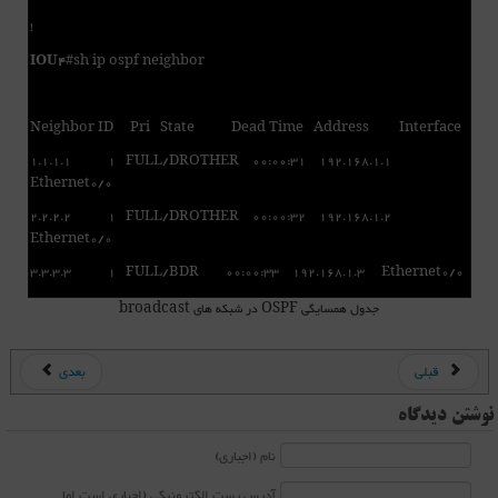
!
IOU4
#sh ip ospf neighbor
Neighbor ID Pri State Dead Time Address Interface
1.1.1.1 1 FULL/DROTHER 00:00:31 192.168.1.1
Ethernet0/0
2.2.2.2 1 FULL/DROTHER 00:00:32 192.168.1.2
Ethernet0/0
3.3.3.3 1 FULL/BDR 00:00:33 192.168.1.3 Ethernet0/0
جدول همسایگی OSPF در شبکه های broadcast
قبلی
بعدی
نوشتن دیدگاه
نام (اجباری)
آدرس پست الکترونیکی (اجباری است اما