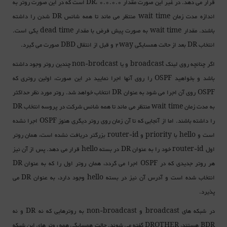
قرار می دهد. در غیر این صورت مقدار DR، 0.0.0.0 است که در این صورت روتر به
اندازه مدت زمان wait time منتظر می ماند تا همه شانس DR شدن را داشته
باشند. مقدار wait time به صورت پیش فرض با مقدار dead time یکی است.
انتخاب DR بعد از حالت همسایگی 2way و قبل از انتقال DBD صورت می گیرد.
اگر چنانچه روی لینک broadcast و یا non-brodcast چندین روتر وجود داشته
باشد و بخواهید OSPF را روی آنها اجرا نمایید در این صورت، اولین روتری که
OSPF روی آن اجرا می شود به عنوان DR انتخاب خواهد شد. روتر مورد نظر حداکثر
به مدت زمان wait time منتظر می ماند تا همه شانس شرکت در پروسه انتخاب DR
را داشته باشند. اما از آنجایی که تا آن زمان روی روتر دیگری هنوز OSPF اجرا نشده
است و hello با priority و router-id بزرگتر دریافت نشده است، همان روتر
اول router-id خود را به عنوان DR در بسته hello قرار می دهد. پس از آن نیز
هر روتر جدیدی که در OSPF اجرا می گردد، همان روتر اول را که به عنوان DR
انتخاب شده است و آدرس آن نیز در بسته hello وجود دارد، به عنوان DR می
پذیرد.
در شبکه های broadcast و non-broadcast به روترهایی که نه DR و نه
BDR هستند، DROTHER گفته می شوند. حالت همسایگی همه روتر های این شبکه