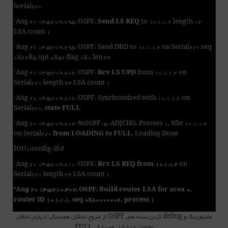
Serial2/0
*Aug 20 14:57:09.795: OSPF:
Send LS REQ
to 10.1.1.2 length 12
LSA count 1
*Aug 20 14:57:09.795: OSPF: Send DBD to 10.1.1.2 on Serial2/0 seq
0x26B5 opt 0x52 flag 0x0 len 32
*Aug 20 14:57:09.807: OSPF:
Rcv LS UPD
from 10.1.1.2 on
Serial2/0 length 64 LSA count 1
*Aug 20 14:57:09.807: OSPF: Synchronized with 10.1.1.2 on
Serial2/0,
state FULL
*Aug 20 14:57:09.807: %OSPF-5-ADJCHG: Process 1, Nbr 10.1.1.2
on Serial2/0
from LOADING to FULL
, Loading Done
IOU1(config-if)#
*Aug 20 14:57:09.811: OSPF:
Rcv LS REQ from 10.1.1.2
on
Serial2/0 length 36 LSA count 1
*Aug 20 14:57:10.307: OSPF: Build router LSA for area 0,
router ID 10.1.1.1, seq 0x80000006, process 1
مانیتورینگ و debug کردن بسته های OSPF از شروع تشکیل همسایگی تا پایان انتقال
اطلاعات و تشکیل همسایگی FULL