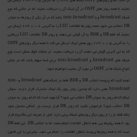
در حالت عادی روترهای OSPF بسته های LSU را به آدرس 224.0.0.5 ارسال می
نمایند تا همه روتر های OSPF در آن لینک آن را دریافت نمایند اما در حالتی که نوع
شبکه broadcast و یا non-broadcast باشد که در آن یکی از روترها به عنوان
DR انتخاب می شود، همه روتر ها اطلاعات LSU را به آدرس 224.0.0.6 ارسال می
نمایند که فقط DR و BDR به آن گوش می دهند و روتر DR اطلاعات LSU دریافتی
را به آدرس 224.0.0.5 روی همان لینک ارسال می کند تا همه دیگر روترهای OSPF
که به این آدرس گوش می دهند، آن را دریافت نمایند. در جملات فوق ممکن است نوع
شبکه های broadcast و non-broadcast برای شما مبهم باشد که در بخش
انواع شبکه ها در OSPF در مورد آن صحبت خواهیم نمود.
توجه کنید که پروسه انتخاب DR و BDR فقط در شبکه های broadcast و non-
broadcast معنی دارد که چندین روتر روی یک لینک مشترک قرار دارند. سوال
اینکه کدام روتر به عنوان DR انتخاب می شود؟ آیا مهم است که کدام روتر به عنوان
DR انتخاب شود؟ فراموش نکنید که روتر DR قرار نیست بار اضافی متحمل شود
بلکه فقط بار را از روی دیگر روترهای شبکه برمی دارد. قبل از تعریف این مکانیزم قرار
بود تا همه روترها بین هم انتقال اطلاعات انجام دهند اما با انتخاب DR، این فقط DR
است که با همه روترها پروسه انتقال اطلاعات را انجام می دهد. بنابراین با این قانون