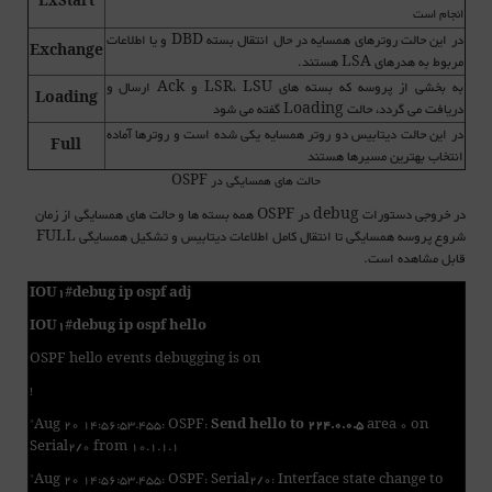
ExStart
انجام است
در این حالت روترهای همسایه در حال انتقال بسته DBD و یا اطلاعات
Exchange
مربوط به هدرهای LSA هستند.
به بخشی از پروسه که بسته های LSR، LSU و Ack ارسال و
Loading
دریافت می گردد، حالت Loading گفته می شود
در این حالت دیتابیس دو روتر همسایه یکی شده است و روترها آماده
Full
انتخاب بهترین مسیرها هستند
حالت های همسایگی در OSPF
در خروجی دستورات debug در OSPF همه بسته ها و حالت های همسایگی از زمان
شروع پروسه همسایگی تا انتقال کامل اطلاعات دیتابیس و تشکیل همسایگی FULL
قابل مشاهده است.
IOU1#debug ip ospf adj
IOU1#debug ip ospf hello
OSPF hello events debugging is on
!
*Aug 20 14:56:53.455: OSPF:
Send hello to 224.0.0.5
area 0 on
Serial2/0 from 10.1.1.1
*Aug 20 14:56:53.455: OSPF: Serial2/0: Interface state change to