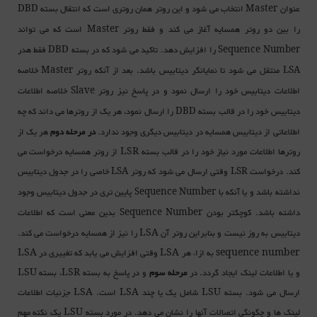
عنوان
انتخاب می شود و این روتر همان روتری است که انتقال بسته
DBD
Master
را بین دو روتر همسایه آغاز می کند و فقط روتر
است که می تواند
Master
را افزایش دهد. تاکید می شود که در بسته
فقط هدر
DBD
Sequence Number
منتقل می شود تا نمایانگر دیتابیس باشد. بعد از آنکه روتر
خلاصه
Master
LSA
اطلاعات دیتابیس خود را ارسال نمود و در پاسخ نیز روتر
خلاصه اطلاعات
Slave
دیتابیس خود را در قالب بسته
را ارسال نمود، هر یک از روترها می داند که چه
DBD
اطلاعاتی از دیتابیس همسایه در دیتابیس دیگری وجود ندارد.
در مرحله دوم
هر یک از
روترها اطلاعات مورد نیاز خود را در قالب بسته LSR از روتر همسایه درخواست می
کند. درخواست
وقتی ارسال می شود که روتر
خاصی را در جدول دیتابیس
LSA
LSR
نداشته باشد و یا آنکه با
پایین تری در جدول دیتابیس وجود
Sequence Number
داشته باشد. کوچکتر بودن
بدین معنی است که اطلاعات
Sequence Number
دیتابیس به روز نیست و بنابراین روتر آن LSA را نیز از همسایه درخواست می کند.
sequence number به ازاء هر LSA وقتی افزایش می یابد که تغییری در LSA
و یا اطلاعات لینک ایجاد گردد. در
مرحله سوم
و در پاسخ به بسته LSR، بسته LSU
ارسال می شود. بسته LSU شامل یک یا چند LSA است. LSA جزئیات اطلاعات
لینک ها و چگونگی اتصالات آنها را نشان می دهد. در مورد بسته LSU یک نکته مهم