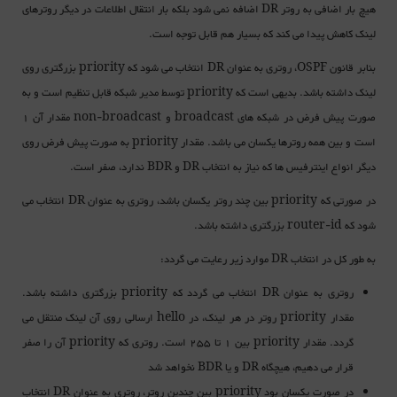
هیچ بار اضافی به روتر DR اضافه نمی شود بلکه بار انتقال اطلاعات در دیگر روترهای
لینک کاهش پیدا می کند که بسیار هم قابل توجه است.
بنابر قانون OSPF، روتری به عنوان DR انتخاب می شود که priority بزرگتری روی
لینک داشته باشد. بدیهی است که priority توسط مدیر شبکه قابل تنظیم است و به
صورت پیش فرض در شبکه های broadcast و non-broadcast مقدار آن 1
است و بین همه روترها یکسان می باشد. مقدار priority به صورت پیش فرض روی
دیگر انواع اینترفیس ها که نیاز به انتخاب DR و BDR ندارد، صفر است.
در صورتی که priority بین چند روتر یکسان باشد، روتری به عنوان DR انتخاب می
شود که router-id بزرگتری داشته باشد.
به طور کل در انتخاب DR موارد زیر رعایت می گردد:
روتری به عنوان DR انتخاب می گردد که priority بزرگتری داشته باشد.
مقدار priority روتر در هر لینک، در hello ارسالی روی آن لینک منتقل می
گردد. مقدار priority بین 1 تا 255 است. روتری که priority آن را صفر
قرار می دهیم، هیچگاه DR و یا BDR نخواهد شد
در صورت یکسان بود priority بین چندین روتر، روتری به عنوان DR انتخاب