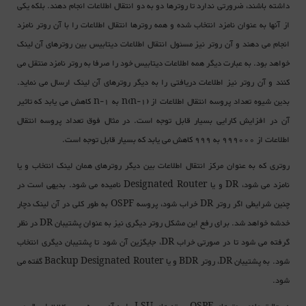
داشته باشند، ضرورتی ندارد تا روترها دو به دو انتقال اطلاعات انجام دهند. بلکه یکی
از آنها به عنوان نامزد انتخاب شده و همه روترها انتقال اطلاعات را با آن روتر نامزد
انجام می دهند و آن روتر نیز مسئول انتقال اطلاعات دیتابیس بین روترهای آن لینک
خواهد بود. به عبارت دیگر همه اطلاعات دیتابیس خود را صرفا به روتر نامزد منتقل می
کنند و آن روتر نیز اطلاعات دریافتی را به دیگر روترهای آن لینک ارسال می نماید.
بدین شیوه تعداد پروسه انتقال اطلاعات از n(n-1) به n-1 کاهش می یابد که تاثیر
آن در افزایش کارایی بسیار قابل توجه است. در مثال فوق تعداد پروسه انتقال
اطلاعات از 999000 به 999 کاهش می یابد که بسیار قابل توجه است.
روتری که به عنوان مرکز انتقال اطلاعات بین دیگر روترهای همان لینک انتخاب و یا
نامزد می شود، DR و یا Designated Router نامیده می شود. بدیهی است در
چنین شرایطی اگر روتر DR خراب شود، پروسه OSPF به طور کلی در آن لینک دچار
خدشه خواهد شد. برای رفع این مشکل روتر دیگری نیز به عنوان پشتیبان DR در نظر
گرفته می شود تا در صورتی خراب DR، جایگزین آن شود تا پشتیبان دیگری انتخاب
شود. به پشتیبان DR، روتر BDR و یا Backup Designated Router گفته می
شود.