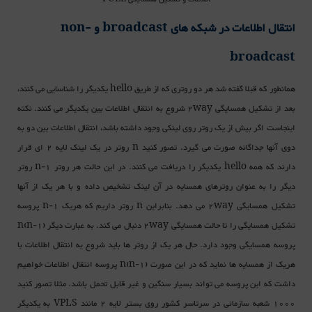
انتقال اطلاعات در شبکه های broadcast و non-
broadcast
همانطور که قبلا گفته شد هر دو روتری که از طریق hello یکدیگر را شناسایی می کنند،
بعد از تشکیل همسایگی 2way شروع به انتقال اطلاعات بین یکدیگر می کنند. نکته
اینجاست اگر بیش از یک روتر روی لینکی وجود داشته باشد، انتقال اطلاعات بین دو به
دوی آنها جداگانه صورت می گیرد. تصور کنید n روتر در یک لینک لایه 2 ای قرار
دارند که همه hello یکدیگر را دریافت می کنند. در این حالت هر روتر n-1 روتر
دیگر را به عنوان روترهای همسایه در آن لینک تشخیص داده و با هر یک از آنها
تشکیل همسایگی 2way می دهد. بنابراین n روتر داریم که هریک n-1 پروسه
تشکیل همسایگی را تا حالت همسایگی 2way دنبال می کند. به عبارت دیگر n(n-1)
پروسه همسایگی وجود دارد. حال هر یک از روتر ها باید شروع به انتقال اطلاعات با
هریک از همسایه ها نماید که در این صورت n(n-1) پروسه انتقال اطلاعات خواهیم
داشت که این پروسه می تواند بسیار سنگین و غیر قابل تحمل باشد. مثلا تصور کنید
1000 شعبه سازمانی در سرتاسر کشور روی بستر لایه 2 مانند VPLS به یکدیگر