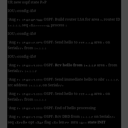
UP, new ospf state P2P
IOU1(config-if)#
*Aug 20 14:56:53.955: OSPF: Build router LSA for area 0, router ID
10.1.1.1, seq 0x80000005, process 1
IOU1(config-if)#
*Aug 20 14:57:02.739: OSPF: Send hello to 224.0.0.5 area 0 on
Serial2/0 from 10.1.1.1
IOU1(config-if)#
*Aug 20 14:57:09.767: OSPF:
Rcv hello from 10.1.1.2
area 0 from
Serial2/0 10.1.1.2
*Aug 20 14:57:09.767: OSPF: Send immediate hello to nbr 10.1.1.2,
src address 10.1.1.2, on Serial2/0
*Aug 20 14:57:09.767: OSPF: Send hello to 224.0.0.5 area 0 on
Serial2/0 from 10.1.1.1
*Aug 20 14:57:09.767: OSPF: End of hello processing
*Aug 20 14:57:09.775: OSPF: Rcv DBD from 10.1.1.2 on Serial2/0
seq 0x26B4 opt 0x52 flag 0x7 len 32 mtu 1500
state INIT