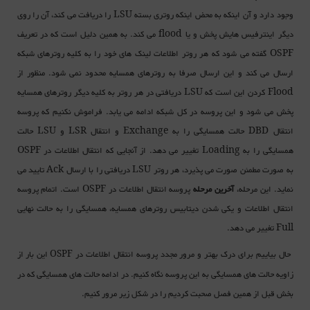
وجود دارد و آن اینکه به محض اینکه روتری بسته LSU را دریافت می کند، آن را روی
دیگر اینترفیس هایش پخش و یا flood می کند. به همین دلیل است که در تعریف
OSPF گفته می شود که هر روتر اطلاعات لینک های خود را به کلیه روترهای شبکه
ارسال می کند و این ارسال صرفا به روترهای همسایه محدود نمی شود. منظور از
Flood کردن این است که LSU دریافتی در هر روتر به کلیه دیگر روترهای همسایه
پخش می شود و این پروسه در کل شبکه ادامه می یابد. فراموش نکنیم که پروسه
انتقال DBD حالت همسایگی را به Exchange و انتقال LSR و LSU حالت
همسایگی را به Loading تغییر می دهد. از آنجایی که انتقال اطلاعات در OSPF
به صورت مطمئن صورت می پذیرد، هر روتر LSU دریافتی را با ارسال Ack تایید می
نماید. این مرحله،
آخرین مرحله
پروسه انتقال اطلاعات در OSPF است. اتمام پروسه
انتقال اطلاعات و یکی شدن
دیتابیس روترهای همسایه
، همسایگی را به حالت نهایی
Full تغییر می دهد.
حال بیاییم برای درک بهتر و مرور مجدد پروسه انتقال اطلاعات در
این بار از
OSPF
زاویه حالت های همسایگی به این پروسه نگاه کنیم. در ادامه حالت های همسایگی که در
بخش قبل از همین فصل صحبت کردیم را در شکل زیر مرور کنیم.