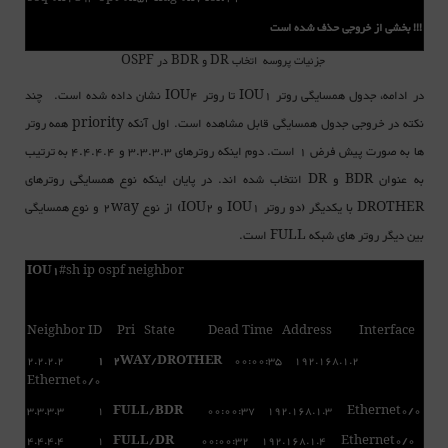
!!! بخشی از خروجی حذف شده است
جزئیات پروسه اتخاب DR و BDR در OSPF
در ادامه، جدول همسایگی روتر IOU1 تا روتر IOU4 نشان داده شده است. چند
نکته در خروجی جدول همسایگی قابل مشاهده است. اول آنکه priority همه روتر
ها به صورت پیش فرض 1 است. دوم اینکه روترهای 3.3.3.3 و 4.4.4.4 به ترتیب
به عنوان BDR و DR انتخاب شده اند. در پایان اینکه نوع همسایگی روترهای
DROTHER با یکدیگر (دو روتر IOU1 و IOU2) از نوع 2way و نوع همسایگی
بین دیگر روتر های شبکه FULL است.
IOU1
#sh ip ospf neighbor
Neighbor ID Pri State Dead Time Address Interface
2.2.2.2
1
2WAY
/
DROTHER
00:00:35 192.168.1.2
Ethernet0/0
3.3.3.3 1
FULL
/
BDR
00:00:37 192.168.1.3 Ethernet0/0
4.4.4.4 1
FULL
/
DR
00:00:32 192.168.1.4 Ethernet0/0