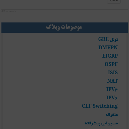
JComments
موضوعات وبلاگ
تونل GRE
DMVPN
EIGRP
OSPF
ISIS
NAT
IPV4
IPV6
CEF Switching
متفرقه
مسیریابی پیشرفته