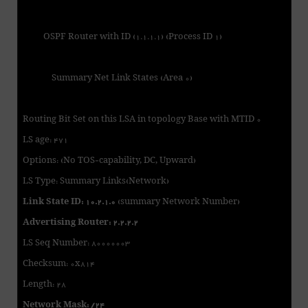
OSPF Router with ID (1.1.1.1) (Process ID 1)
Summary Net Link States (Area 0)
Routing Bit Set on this LSA in topology Base with MTID 0
LS age: 471
Options: (No TOS-capability, DC, Upward)
LS Type: Summary Links(Network)
Link State ID: 10.2.1.0
(summary Network Number)
Advertising Router: 2.2.2.2
LS Seq Number: 80000003
Checksum: 0x814
Length: 28
Network Mask: /24