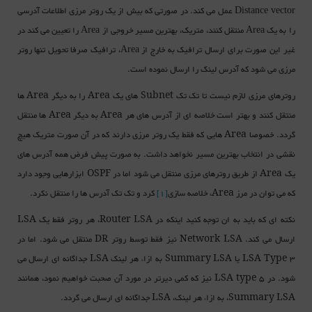
Distance vector عمل می کند. در صورتی که بیش از یک روتر مرزی اطلاعات آدرسی
را به یک Area منتقل کنند، متریک، بهترین مسیر خروجی از Area را تعیین می کند در
غیر این صورت برای ارسال ترافیک به خارج از Area، ترافیک صرفا تحویل تنها روتر
مرزی می شود که آدرس لینک را ارسال نموده است.
روترهای مرزی لازم نیست تا تک تک Subnet های یک Area را به دیگر Area ها
منتقل کنند و بهتر است خلاصه ای از آدرس های هر Area به دیگر Area ها منتقل
گردد. خصوصا Area هایی که فقط یک روتر مرزی دارند که در آن صورت متریک هیچ
نقشی در انتخاب بهترین مسیر نخواهد داشت. به صورت پیش فرض همه آدرس های
یک Area از طریق روترهای مرزی منتقل می شود اما در OSPF ابزارهایی وجود دارد
که می توان در مرز Area، خلاصه سازی
[1]
کرد و تک تک آدرس ها را منتقل نکرد.
نکته ای که باید به ان توجه کنید اینکه در Router LSA، هر روتر فقط یک LSA
ارسال می کند. Network LSA نیز فقط توسط روتر DR منتقل می شود. اما در
LSA Type 3 یا Summary LSA به ازاء هر لینک LSA جداگانه ای ارسال می
شود. در LSA type 5 نیز که کمی دیرتر در مورد آن صحبت خواهیم نمود، همانند
Summary LSA، به ازاء هر لینک، LSA جداگانه ای ارسال می گردد.