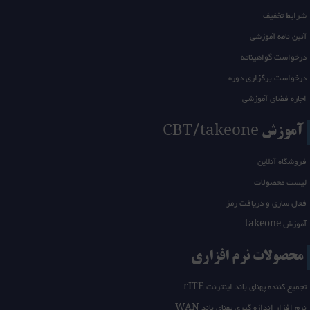
شرایط تخفیف
آئین نامه آموزشی
درخواست گواهینامه
درخواست برگزاری دوره
اجاره فضای آموزشی
آموزش CBT/takeone
فروشگاه آنلاین
لیست محصولات
فعال سازی و دریافت رمز
آموزش takeone
محصولات نرم افزاری
تجمیع کننده پهنای باند اینترنت rITE
نرم افزار اندازه گیری پهنای باند WAN