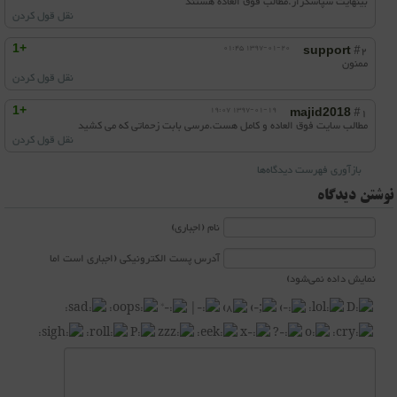
بینهایت سپاسگزار.مطالب فوق العاده هستند
نقل قول کردن
+1
1397-01-20 01:45
#2
support
ممنون
نقل قول کردن
+1
1397-01-19 19:07
#1
majid2018
مطالب سایت فوق العاده و کامل هست.مرسی بابت زحماتی که می کشید
نقل قول کردن
بازآوری فهرست دیدگاه‌ها
نوشتن دیدگاه
نام (اجباری)
آدرس پست الکترونیکی (اجباری است اما
نمایش داده نمی‌شود)