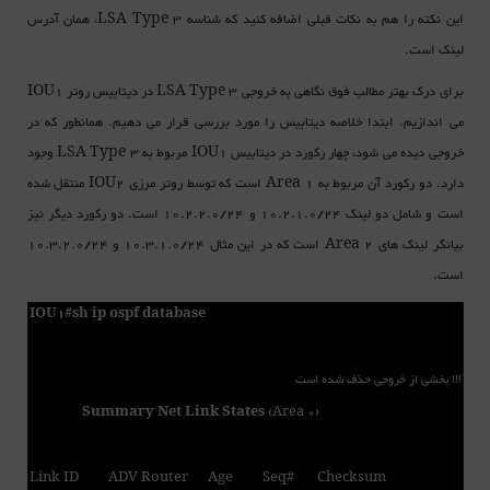
این نکته را هم به نکات قبلی اضافه کنید که شناسه LSA Type 3، همان آدرس
لینک است.
برای درک بهتر مطالب فوق نگاهی به خروجی LSA Type 3 در دیتابیس روتر IOU1
می اندازیم. ابتدا خلاصه دیتابیس را مورد بررسی قرار می دهیم. همانطور که در
خروجی دیده می شود، چهار رکورد در دیتابیس IOU1 مربوط به LSA Type 3 وجود
دارد. دو رکورد آن مربوط به Area 1 است که توسط روتر مرزی IOU2 منتقل شده
است و شامل دو لینک 10.2.1.0/24 و 10.2.2.0/24 است. دو رکورد دیگر نیز
بیانگر لینک های Area 2 است که در این مثال 10.3.1.0/24 و 10.3.2.0/24
است.
IOU1#sh ip ospf database
!!! بخشی از خروجی حذف شده است
Summary Net Link States
(Area 0)
Link ID ADV Router Age Seq# Checksum