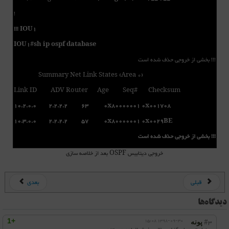
!
!!! IOU1
IOU1#sh ip ospf database
!!! بخشی از خروجی حذف شده است
Summary Net Link States (Area 0)
Link ID ADV Router Age Seq# Checksum
10.2.0.0 2.2.2.2 63 0x80000001 0x001708
10.3.0.0 2.2.2.2 57 0x80000001 0x0029BE
!!! بخشی از خروجی حذف شده است
خروجی دیتابیس OSPF بعد از خلاصه سازی
قبلی
بعدی
دیدگاه‌ها
+1
1398-09-30 15:08
#3
پونه