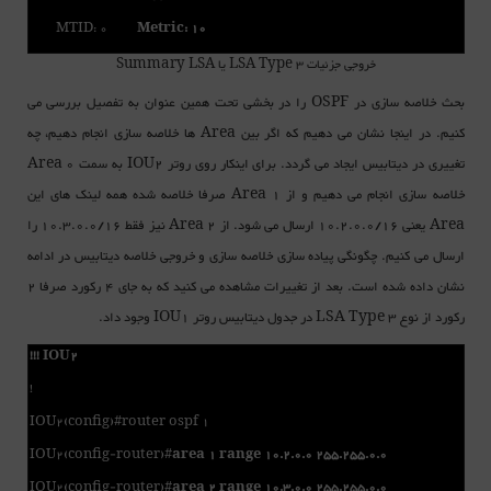
MTID: 0
Metric: 10
خروجی جزئیات LSA Type 3 یا Summary LSA
بحث خلاصه سازی در OSPF را در بخشی تحت همین عنوان به تفصیل بررسی می
کنیم. در اینجا نشان می دهیم که اگر بین Area ها خلاصه سازی انجام دهیم، چه
تغییری در دیتابیس ایجاد می گردد. برای اینکار روی روتر IOU2 به سمت Area 0
خلاصه سازی انجام می دهیم و از Area 1 صرفا خلاصه شده همه لینک های این
Area یعنی 10.2.0.0/16 ارسال می شود. از Area 2 نیز فقط 10.3.0.0/16 را
ارسال می کنیم. چگونگی پیاده سازی خلاصه سازی و خروجی خلاصه دیتابیس در ادامه
نشان داده شده است. بعد از تغییرات مشاهده می کنید که به جای 4 رکورد صرفا 2
رکورد از نوع LSA Type 3 در جدول دیتابیس روتر IOU1 وجود داد.
!!! IOU2
!
IOU2(config)#router ospf 1
IOU2(config-router)#
area 1 range 10.2.0.0 255.255.0.0
IOU2(config-router)#
area 2 range 10.3.0.0 255.255.0.0