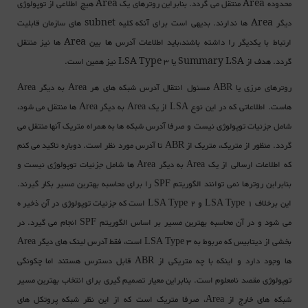
محدوده Area منتقل می گردد. بنابراین روترهای یک Area هیچ اطلاعی از توپولوژی
دیگر Area ها ندارند. بدیهی است برای آنکه کلیه subnet های سازمان قابلیت
ارتباط با یکدیگر را داشته باشند،باید اطلاعات آدرس ها بین Area ها نیز منتقل
گردد. هدف از Summary LSA یا LSA Type 3 نیز همین است.
روترهای مرزی یا ABR مسئول انتقال آدرس شبکه های هر Area به دیگر Area
هاست. اطلاعاتی که در این نوع LSA از یک Area به دیگر Area ها منتقل می شود،
شامل جزئیات توپولوژی نیست و صرفا آدرس شبکه ها به همراه متریک آنها منتقل می
گردد. منظور از متریک، متریک از ABR تا آدرس مورد نظر است. دوباره تاکید می کنم
که اطلاعات ارسالی از یک Area به دیگر Area ها شامل جزئیات توپولوژی نیست و
بنابراین روترها نمی توانند الگوریتم SPF را برای محاسبه بهترین مسیر بکار گیرند.
این برخلاف LSA Type 1 و LSA Type 2 است که جزئیات توپولوژی در آن ذخیر ه
می شود و در آن محاسبه بهترین مسیر بر اساس الگوریتم SPF انجام می گیرد. در
بخشی از دیتابیس که مربوط به LSA Type 3 است، فقط آدرس لینک های دیگر Area
ها وجود دارد و اینکه با چه متریکی از ABR قابل دسترس هستند اما چکونگی
توپولوژی مقصد نامعلوم است. بنابراین معیار تصمیم گیری برای انتخاب بهترین مسیر
شبکه های خارج از Area، صرفا متریک است که از این نظر شبکه پروتکل های