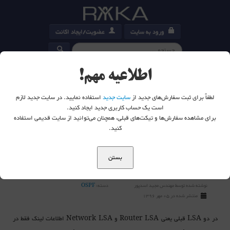
ورود به سایت
عضویت/ایجاد اکانت
کارت خرید
0
اطلاعیه مهم!
لطفاً برای ثبت سفارش‌های جدید از
سایت جدید
استفاده نمایید. در سایت جدید لازم
است یک حساب کاربری جدید ایجاد کنید.
برای مشاهده سفارش‌ها و تیکت‌های قبلی، همچنان می‌توانید از سایت قدیمی استفاده
شما اینجا هستید:
خانه
وبلاگ
OSPF
کنید.
Sumamry LSA و یا LSA Type 3
بستن
Sumamry LSA و یا LSA Type 3
نوشته شده توسط
مهندس مجید اسدپور
دسته:
OSPF
منتشر شده در 05 مهر 1396
در دو LSA قبلی یعنی Router LSA و Network LSA اطلاعات لینک فقط در